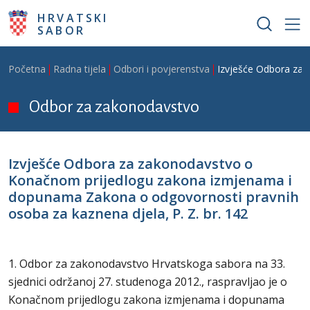
Skoči na glavni sadržaj
HRVATSKI
SABOR
Breadcrumb
Početna
Radna tijela
Odbori i povjerenstva
Izvješće Odbora za 
Odbor za zakonodavstvo
Izvješće Odbora za zakonodavstvo o
Konačnom prijedlogu zakona izmjenama i
dopunama Zakona o odgovornosti pravnih
osoba za kaznena djela, P. Z. br. 142
1. Odbor za zakonodavstvo Hrvatskoga sabora na 33.
sjednici održanoj 27. studenoga 2012., raspravljao je o
Konačnom prijedlogu zakona izmjenama i dopunama