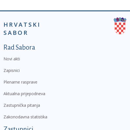
HRVATSKI
SABOR
Podnožje prvi izbornik
Rad Sabora
Novi akti
Zapisnici
Plenarne rasprave
Aktualna prijepodneva
Zastupnička pitanja
Zakonodavna statistika
Zastupnici