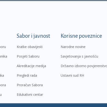
k
Sabor i javnost
Korisne poveznice
boru
Kratke obavijesti
Narodne novine
pnika
Posjeti Saboru
Savjetovanja s javnošću
Akreditacije medija
Državno izborno povjerenstv
ika
Pregledi rada
Ustavni sud RH
bora
Proračun Sabora
ru
Edukativni centar