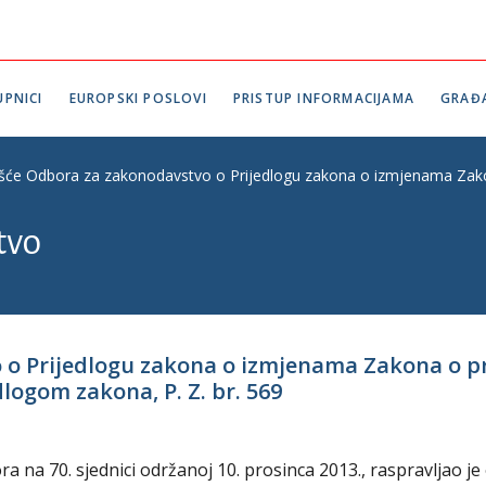
PNICI
EUROPSKI POSLOVI
PRISTUP INFORMACIJAMA
GRAĐ
ešće Odbora za zakonodavstvo o Prijedlogu zakona o izmjenama Zakona 
tvo
 o Prijedlogu zakona o izmjenama Zakona o pr
dlogom zakona, P. Z. br. 569
na 70. sjednici održanoj 10. prosinca 2013., raspravljao je