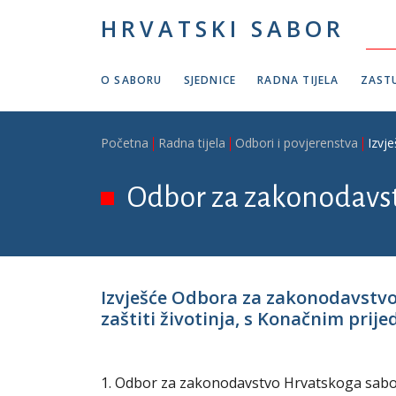
Skoči na glavni sadržaj
HRVATSKI SABOR
O SABORU
SJEDNICE
RADNA TIJELA
ZASTU
Breadcrumb
Početna
Radna tijela
Odbori i povjerenstva
Izvj
Odbor za zakonodavs
Izvješće Odbora za zakonodavstvo
zaštiti životinja, s Konačnim prije
1. Odbor za zakonodavstvo Hrvatskoga sabora 