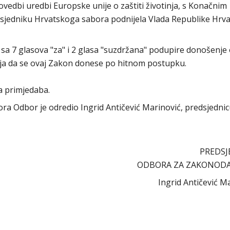
edbi uredbi Europske unije o zaštiti životinja, s Konačnim
redsjedniku Hrvatskoga sabora podnijela Vlada Republike Hrva
sa 7 glasova "za" i 2 glasa "suzdržana" podupire donošenje
elja da se ovaj Zakon donese po hitnom postupku.
a primjedaba.
abora Odbor je odredio Ingrid Antičević Marinović, predsjedni
PREDSJ
ODBORA ZA ZAKONOD
Ingrid Antičević M