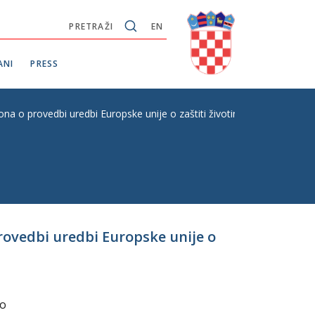
PRETRAŽI
EN
ANI
PRESS
o provedbi uredbi Europske unije o zaštiti životinja, s Konačnim pr
ovedbi uredbi Europske unije o
 o