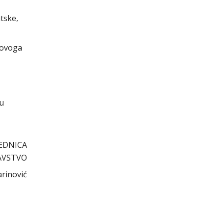
tske,
 ovoga
cu
EDNICA
AVSTVO
arinović