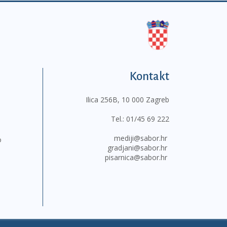
Kontakt
Ilica 256B, 10 000 Zagreb
Tel.:
01/45 69 222
mediji@sabor.hr
o
gradjani@sabor.hr
pisarnica@sabor.hr