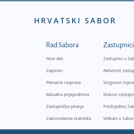
HRVATSKI SABOR
Podnožje prvi izborni
Rad Sabora
Zastupnici
Novi akti
Zastupnici u Sa
Zapisnici
Aktivnost zastu
Plenarne rasprave
Stegovne mjere
Aktualna prijepodneva
Klubovi zastupn
Zastupnička pitanja
Predsjednici Sa
Zakonodavna statistika
Velikani u Sabo