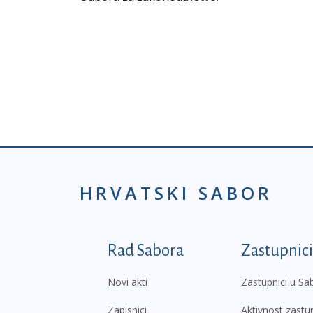
HRVATSKI SABOR
Podnožje prvi izborni
Rad Sabora
Zastupnici
Novi akti
Zastupnici u Sa
Zapisnici
Aktivnost zastu