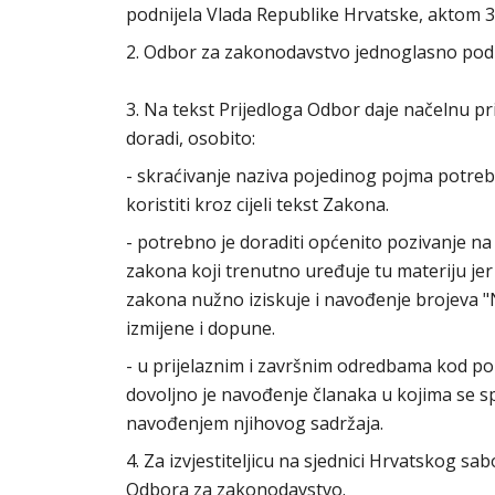
podnijela Vlada Republike Hrvatske, aktom 3
2. Odbor za zakonodavstvo jednoglasno po
3. Na tekst Prijedloga Odbor daje načelnu p
doradi, osobito:
- skraćivanje naziva pojedinog pojma potrebn
koristiti kroz cijeli tekst Zakona.
- potrebno je doraditi općenito pozivanje n
zakona koji trenutno uređuje tu materiju jer
zakona nužno iziskuje i navođenje brojeva "N
izmijene i dopune.
- u prijelaznim i završnim odredbama kod p
dovoljno je navođenje članaka u kojima se s
navođenjem njihovog sadržaja.
4. Za izvjestiteljicu na sjednici Hrvatskog s
Odbora za zakonodavstvo.