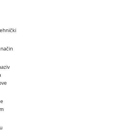
ehnički
 način
naziv
a
ove
se
im
cu