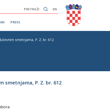
PRETRAŽI
EN
ANI
PRESS
duševnim smetnjama, P. Z. br. 612
m smetnjama, P. Z. br. 612
sabora