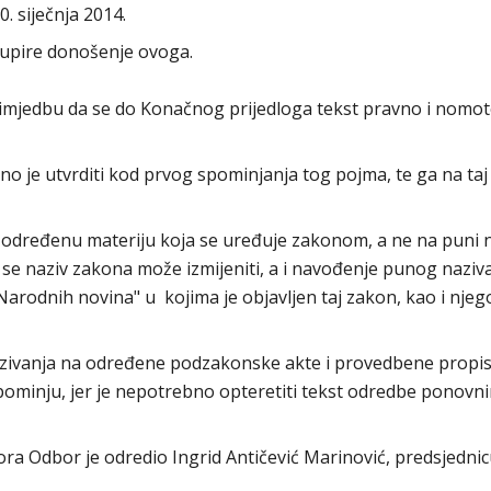
0. siječnja 2014.
dupire donošenje ovoga.
rimjedbu da se do Konačnog prijedloga tekst pravno i nomot
o je utvrditi kod prvog spominjanja tog pojma, te ga na taj
a određenu materiju koja se uređuje zakonom, a ne na puni 
 se naziv zakona može izmijeniti, a i navođenje punog naziv
arodnih novina" u kojima je objavljen taj zakon, kao i njeg
ozivanja na određene podzakonske akte i provedbene propi
pominju, jer je nepotrebno opteretiti tekst odredbe ponovn
abora Odbor je odredio Ingrid Antičević Marinović, predsjedni