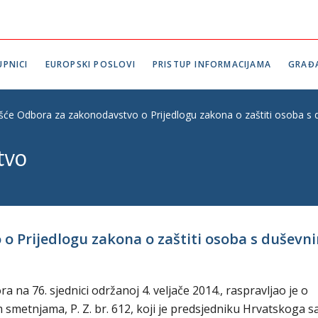
PNICI
EUROPSKI POSLOVI
PRISTUP INFORMACIJAMA
GRAĐ
ešće Odbora za zakonodavstvo o Prijedlogu zakona o zaštiti osoba s 
tvo
o Prijedlogu zakona o zaštiti osoba s duševni
na 76. sjednici održanoj 4. veljače 2014., raspravljao je o
 smetnjama, P. Z. br. 612, koji je predsjedniku Hrvatskoga 