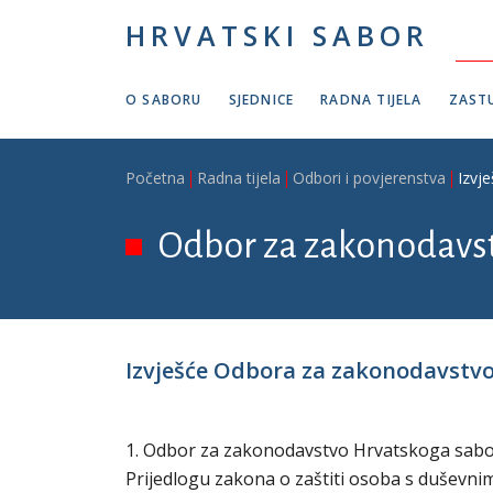
Skoči na glavni sadržaj
HRVATSKI SABOR
O SABORU
SJEDNICE
RADNA TIJELA
ZASTU
Breadcrumb
Početna
Radna tijela
Odbori i povjerenstva
Izvj
Odbor za zakonodavs
Izvješće Odbora za zakonodavstvo 
1. Odbor za zakonodavstvo Hrvatskoga sabora 
Prijedlogu zakona o zaštiti osoba s duševnim