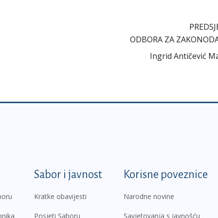
PREDSJ
ODBORA ZA ZAKONOD
Ingrid Antičević M
k
Sabor i javnost
Korisne poveznice
boru
Kratke obavijesti
Narodne novine
pnika
Posjeti Saboru
Savjetovanja s javnošću