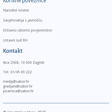
Korisne poveznice
Narodne novine
Savjetovanja s javnošću
Državno izborno povjerenstvo
Ustavni sud RH
Kontakt
Ilica 256B, 10 000 Zagreb
Tel.:
01/45 69 222
mediji@sabor.hr
gradjani@sabor.hr
pisarnica@sabor.hr