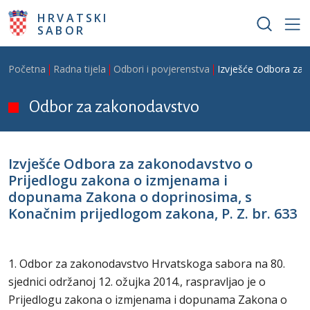
Skoči na glavni sadržaj
HRVATSKI
SABOR
Breadcrumb
Početna
Radna tijela
Odbori i povjerenstva
Izvješće Odbora za 
Odbor za zakonodavstvo
Izvješće Odbora za zakonodavstvo o
Prijedlogu zakona o izmjenama i
dopunama Zakona o doprinosima, s
Konačnim prijedlogom zakona, P. Z. br. 633
1. Odbor za zakonodavstvo Hrvatskoga sabora na 80.
sjednici održanoj 12. ožujka 2014., raspravljao je o
Prijedlogu zakona o izmjenama i dopunama Zakona o