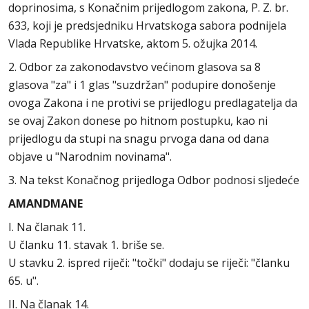
doprinosima, s Konačnim prijedlogom zakona, P. Z. br.
633, koji je predsjedniku Hrvatskoga sabora podnijela
Vlada Republike Hrvatske, aktom 5. ožujka 2014.
2. Odbor za zakonodavstvo većinom glasova sa 8
glasova "za" i 1 glas "suzdržan" podupire donošenje
ovoga Zakona i ne protivi se prijedlogu predlagatelja da
se ovaj Zakon donese po hitnom postupku, kao ni
prijedlogu da stupi na snagu prvoga dana od dana
objave u "Narodnim novinama".
3. Na tekst Konačnog prijedloga Odbor podnosi sljedeće
AMANDMANE
I. Na članak 11.
U članku 11. stavak 1. briše se.
U stavku 2. ispred riječi: "točki" dodaju se riječi: "članku
65. u".
II. Na članak 14.