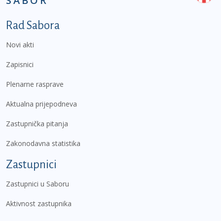
SABOR
Podnožje prvi izbornik
Rad Sabora
Novi akti
Zapisnici
Plenarne rasprave
Aktualna prijepodneva
Zastupnička pitanja
Zakonodavna statistika
Zastupnici
Zastupnici u Saboru
Aktivnost zastupnika