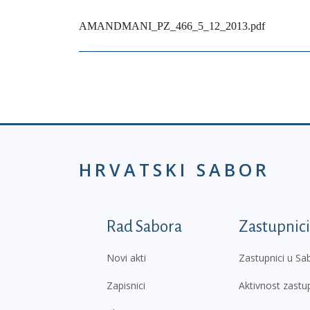
AMANDMANI_PZ_466_5_12_2013.pdf
HRVATSKI SABOR
Podnožje prvi izborni
Rad Sabora
Zastupnici
Novi akti
Zastupnici u Sa
Zapisnici
Aktivnost zastu