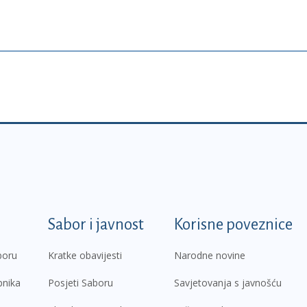
k
Sabor i javnost
Korisne poveznice
boru
Kratke obavijesti
Narodne novine
pnika
Posjeti Saboru
Savjetovanja s javnošću