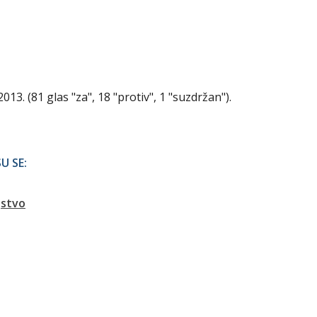
013. (81 glas "za", 18 "protiv", 1 "suzdržan").
U SE:
jstvo