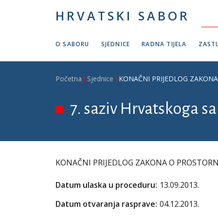
Skoči na glavni sadržaj
HRVATSKI SABOR
O SABORU
SJEDNICE
RADNA TIJELA
ZASTU
Breadcrumb
Početna
Sjednice
KONAČNI PRIJEDLOG ZAKONA O
7. saziv Hrvatskoga sab
KONAČNI PRIJEDLOG ZAKONA O PROSTORNOM 
Datum ulaska u proceduru:
13.09.2013.
Datum otvaranja rasprave:
04.12.2013.