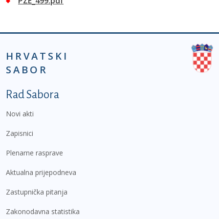
PZE_499.pdf
HRVATSKI
SABOR
Podnožje prvi izbornik
Rad Sabora
Novi akti
Zapisnici
Plenarne rasprave
Aktualna prijepodneva
Zastupnička pitanja
Zakonodavna statistika