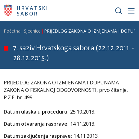
Skoči na glavni sadržaj
HRVATSKI
SABOR
Breadcrumb
Početna
Sjednice
PRIJEDLOG ZAKONA O IZMJENAMA I DOPUNAMA
7. saziv Hrvatskoga sabora (22.12.2011. -
28.12.2015.)
PRIJEDLOG ZAKONA O IZMJENAMA I DOPUNAMA
ZAKONA O FISKALNOJ ODGOVORNOSTI, prvo čitanje,
P.Z.E. br. 499
Datum ulaska u proceduru:
25.10.2013.
Datum otvaranja rasprave:
14.11.2013.
Datum zaključenja rasprave:
14.11.2013.