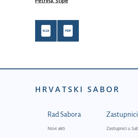
Petrina, Stipe
HRVATSKI SABOR
Podnožje prvi izborni
Rad Sabora
Zastupnici
Novi akti
Zastupnici u Sa