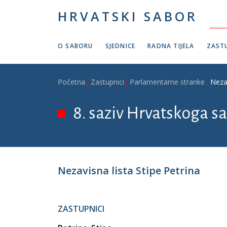
Skoči na glavni sadržaj
HRVATSKI SABOR
O SABORU
SJEDNICE
RADNA TIJELA
ZASTU
Breadcrumb
Početna
Zastupnici
Parlamentarne stranke
Nezav
8. saziv Hrvatskoga sa
Nezavisna lista Stipe Petrina
ZASTUPNICI