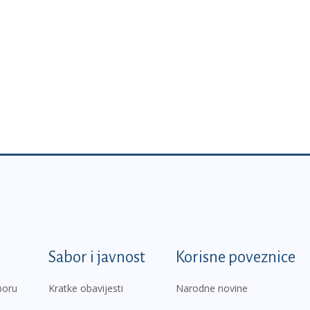
k
Sabor i javnost
Korisne poveznice
boru
Kratke obavijesti
Narodne novine