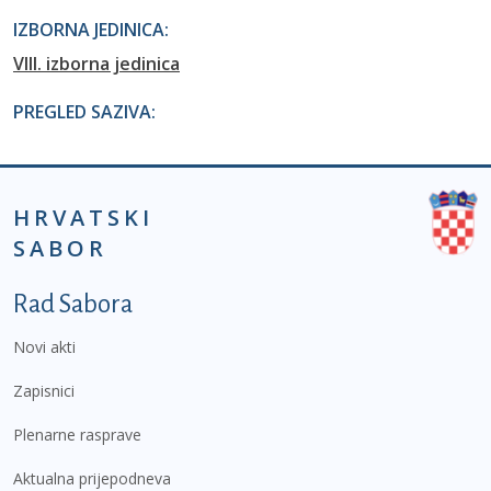
IZBORNA JEDINICA:
VIII. izborna jedinica
PREGLED SAZIVA:
HRVATSKI
SABOR
Podnožje prvi izbornik
Rad Sabora
Novi akti
Zapisnici
Plenarne rasprave
Aktualna prijepodneva