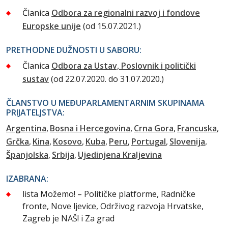
Članica
Odbora za regionalni razvoj i fondove
Europske unije
(od 15.07.2021.)
PRETHODNE DUŽNOSTI U SABORU:
Članica
Odbora za Ustav, Poslovnik i politički
sustav
(od 22.07.2020. do 31.07.2020.)
ČLANSTVO U MEĐUPARLAMENTARNIM SKUPINAMA
PRIJATELJSTVA:
Argentina
Bosna i Hercegovina
Crna Gora
Francuska
Grčka
Kina
Kosovo
Kuba
Peru
Portugal
Slovenija
Španjolska
Srbija
Ujedinjena Kraljevina
IZABRANA:
lista Možemo! – Političke platforme, Radničke
fronte, Nove ljevice, Održivog razvoja Hrvatske,
Zagreb je NAŠ! i Za grad