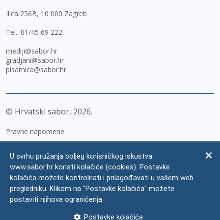
Ilica 256B, 10 000 Zagreb
Tel.:
01/45 69 222
mediji@sabor.hr
gradjani@sabor.hr
pisarnica@sabor.hr
© Hrvatski sabor,
2026
Pravne napomene
Izjava o pristupačnosti
U svrhu pružanja boljeg korisničkog iskustva
Zaštita osobnih podataka
www.sabor.hr koristi kolačiće (cookies). Postavke
kolačića možete kontrolirati i prilagođavati u vašem web
Impressum
pregledniku. Klikom na "Postavke kolačića" možete
Česta pitanja
postaviti njihova ograničenja.
Kontakti
Postavke kolačića