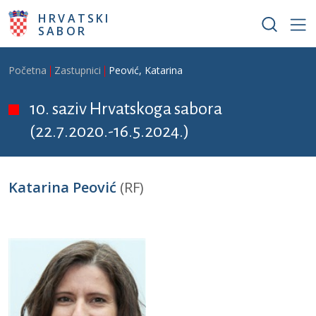
Skoči na glavni sadržaj
HRVATSKI
SABOR
Breadcrumb
Početna
Zastupnici
Peović, Katarina
10. saziv Hrvatskoga sabora
(22.7.2020.-16.5.2024.)
Katarina Peović
(RF)