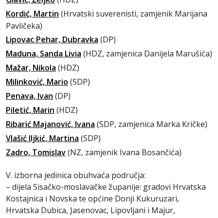
Kordić, Martin
(Hrvatski suverenisti, zamjenik Marijana
Pavličeka)
Lipovac Pehar, Dubravka
(DP)
Maduna, Sanda Livia
(HDZ, zamjenica Danijela Marušića)
Mažar, Nikola
(HDZ)
Milinković, Mario
(SDP)
Penava, Ivan
(DP)
Piletić, Marin
(HDZ)
Ribarić Majanović, Ivana
(SDP, zamjenica Marka Kričke)
Vlašić Iljkić, Martina
(SDP)
Zadro, Tomislav
(NZ, zamjenik Ivana Bosančića)
V. izborna jedinica obuhvaća područja:
– dijela Sisačko-moslavačke županije: gradovi Hrvatska
Kostajnica i Novska te općine Donji Kukuruzari,
Hrvatska Dubica, Jasenovac, Lipovljani i Majur,