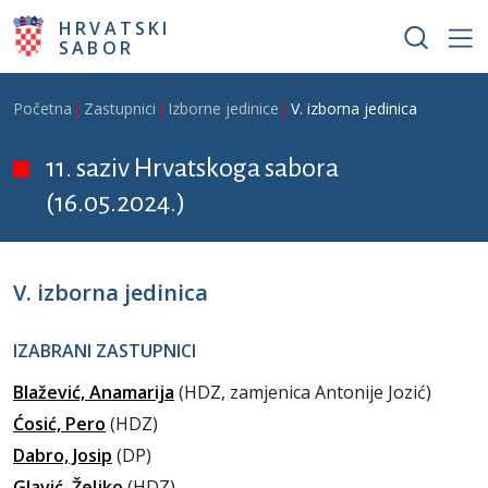
Skoči na glavni sadržaj
HRVATSKI
SABOR
Breadcrumb
Početna
Zastupnici
Izborne jedinice
V. izborna jedinica
11. saziv Hrvatskoga sabora
(16.05.2024.)
V. izborna jedinica
IZABRANI ZASTUPNICI
Blažević, Anamarija
(HDZ, zamjenica Antonije Jozić)
Ćosić, Pero
(HDZ)
Dabro, Josip
(DP)
Glavić, Željko
(HDZ)