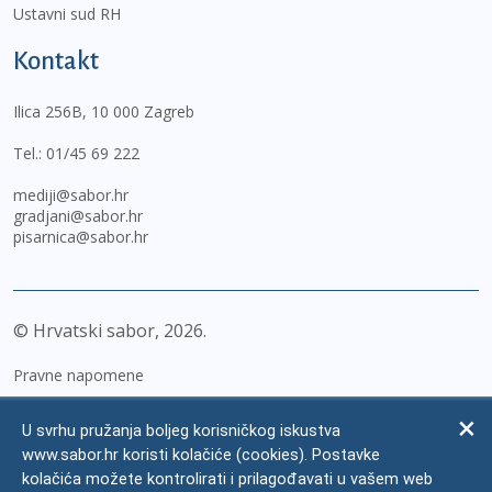
Ustavni sud RH
Kontakt
Ilica 256B, 10 000 Zagreb
Tel.:
01/45 69 222
mediji@sabor.hr
gradjani@sabor.hr
pisarnica@sabor.hr
© Hrvatski sabor,
2026
Pravne napomene
Izjava o pristupačnosti
U svrhu pružanja boljeg korisničkog iskustva
Zaštita osobnih podataka
www.sabor.hr koristi kolačiće (cookies). Postavke
kolačića možete kontrolirati i prilagođavati u vašem web
Impressum