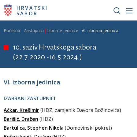
Skoči na glavni sadržaj
HRVATSKI
SABOR
Breadcrumb
Početna
Zastupnici
Izborne jedinice
VI. izborna jedinica
10. saziv Hrvatskoga sabora
(22.7.2020.-16.5.2024.)
VI. izborna jedinica
IZABRANI ZASTUPNICI
Ačkar, Krešimir
(HDZ, zamjenik Davora Božinovića)
Barišić, Dražen
(HDZ)
Bartulica, Stephen Nikola
(Domovinski pokret)
Bošnjaković, Dražen
(HDZ)