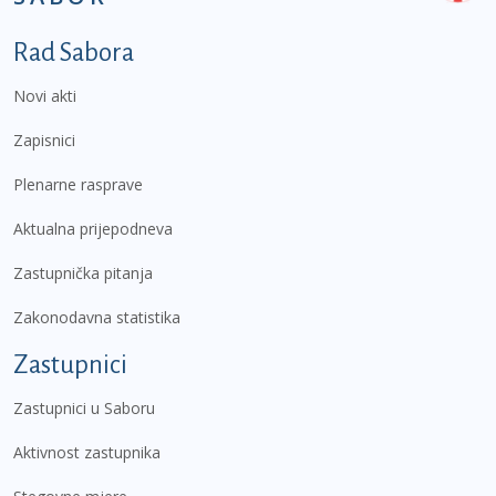
Podnožje prvi izbornik
Rad Sabora
Novi akti
Zapisnici
Plenarne rasprave
Aktualna prijepodneva
Zastupnička pitanja
Zakonodavna statistika
Zastupnici
Zastupnici u Saboru
Aktivnost zastupnika