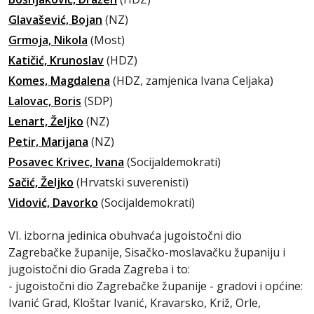
Glavašević, Bojan
(NZ)
Grmoja, Nikola
(Most)
Katičić, Krunoslav
(HDZ)
Komes, Magdalena
(HDZ, zamjenica Ivana Celjaka)
Lalovac, Boris
(SDP)
Lenart, Željko
(NZ)
Petir, Marijana
(NZ)
Posavec Krivec, Ivana
(Socijaldemokrati)
Sačić, Željko
(Hrvatski suverenisti)
Vidović, Davorko
(Socijaldemokrati)
VI. izborna jedinica obuhvaća jugoistočni dio
Zagrebačke županije, Sisačko-moslavačku županiju i
jugoistočni dio Grada Zagreba i to:
- jugoistočni dio Zagrebačke županije - gradovi i općine:
Ivanić Grad, Kloštar Ivanić, Kravarsko, Križ, Orle,