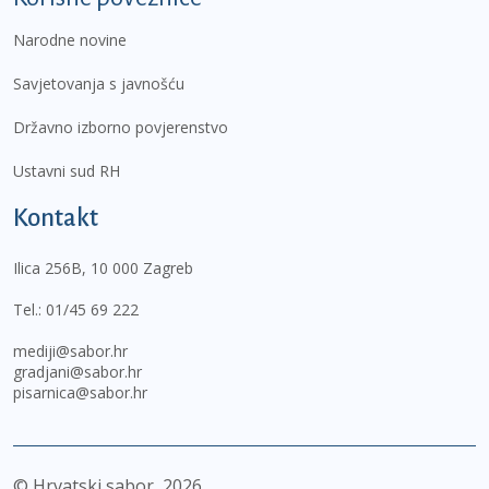
Narodne novine
Savjetovanja s javnošću
Državno izborno povjerenstvo
Ustavni sud RH
Kontakt
Ilica 256B, 10 000 Zagreb
Tel.:
01/45 69 222
mediji@sabor.hr
gradjani@sabor.hr
pisarnica@sabor.hr
© Hrvatski sabor,
2026