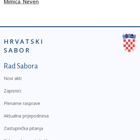
Mimica, Neven
HRVATSKI
SABOR
Podnožje prvi izbornik
Rad Sabora
Novi akti
Zapisnici
Plenarne rasprave
Aktualna prijepodneva
Zastupnička pitanja