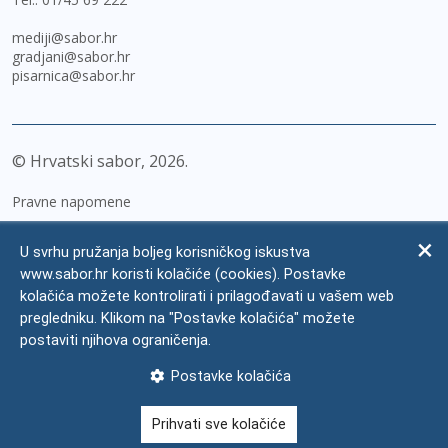
mediji@sabor.hr
gradjani@sabor.hr
pisarnica@sabor.hr
© Hrvatski sabor,
2026
Pravne napomene
Izjava o pristupačnosti
U svrhu pružanja boljeg korisničkog iskustva
Zaštita osobnih podataka
www.sabor.hr koristi kolačiće (cookies). Postavke
kolačića možete kontrolirati i prilagođavati u vašem web
Impressum
pregledniku. Klikom na "Postavke kolačića" možete
Česta pitanja
postaviti njihova ograničenja.
Kontakti
Postavke kolačića
Mapa weba
Prihvati sve kolačiće