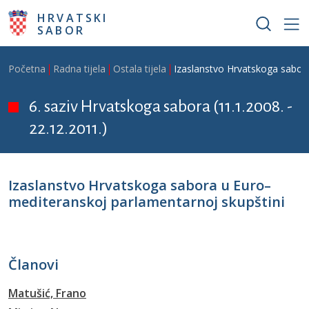
Skoči na glavni sadržaj
HRVATSKI
SABOR
Breadcrumb
Početna
Radna tijela
Ostala tijela
Izaslanstvo Hrvatskoga sabor
6. saziv Hrvatskoga sabora (11.1.2008. -
22.12.2011.)
Izaslanstvo Hrvatskoga sabora u Euro–
mediteranskoj parlamentarnoj skupštini
Članovi
Matušić, Frano