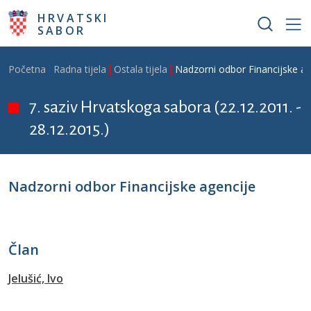
Skoči na glavni sadržaj
HRVATSKI
SABOR
Breadcrumb
Početna
Radna tijela
Ostala tijela
Nadzorni odbor Financijske ag
7. saziv Hrvatskoga sabora (22.12.2011. -
28.12.2015.)
Nadzorni odbor Financijske agencije
Član
Jelušić, Ivo