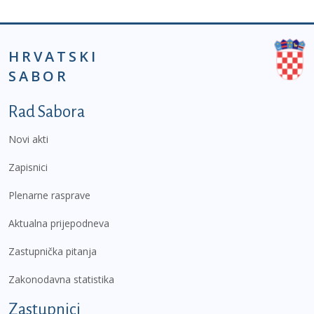
HRVATSKI
SABOR
Podnožje prvi izbornik
Rad Sabora
Novi akti
Zapisnici
Plenarne rasprave
Aktualna prijepodneva
Zastupnička pitanja
Zakonodavna statistika
Zastupnici