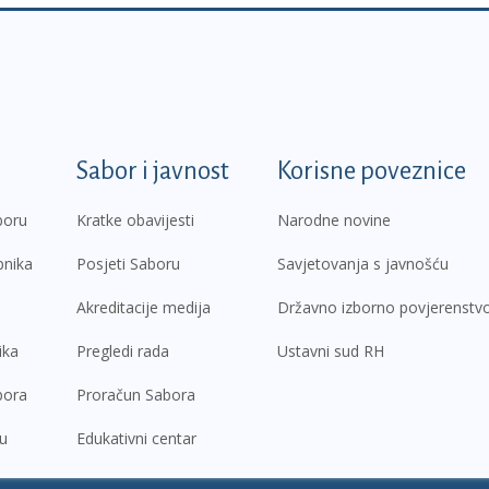
k
Sabor i javnost
Korisne poveznice
boru
Kratke obavijesti
Narodne novine
pnika
Posjeti Saboru
Savjetovanja s javnošću
Akreditacije medija
Državno izborno povjerenstv
ika
Pregledi rada
Ustavni sud RH
bora
Proračun Sabora
ru
Edukativni centar