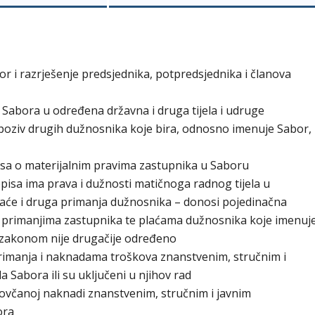
or i razrješenje predsjednika, potpredsjednika i članova
 Sabora u određena državna i druga tijela i udruge
 opoziv drugih dužnosnika koje bira, odnosno imenuje Sabor,
isa o materijalnim pravima zastupnika u Saboru
isa ima prava i dužnosti matičnoga radnog tijela u
laće i druga primanja dužnosnika – donosi pojedinačna
im primanjima zastupnika te plaćama dužnosnika koje imenuj
ko zakonom nije drugačije određeno
primanja i naknadama troškova znanstvenim, stručnim i
la Sabora ili su uključeni u njihov rad
ovčanoj naknadi znanstvenim, stručnim i javnim
ora