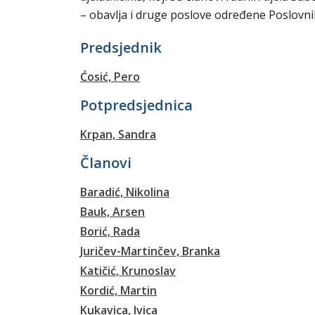
– obavlja i druge poslove određene Poslovn
Predsjednik
Ćosić, Pero
Potpredsjednica
Krpan, Sandra
Članovi
Baradić, Nikolina
Bauk, Arsen
Borić, Rada
Juričev-Martinčev, Branka
Katičić, Krunoslav
Kordić, Martin
Kukavica, Ivica