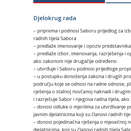
Djelokrug rada
– priprema i podnosi Saboru prijedlog za izb
radnih tijela Sabora
– predlaže imenovanje i opoziv predstavnika
– predlaže izbor, imenovanja, razrješenja i
ako zakonom nije drugačije određeno
– utvrđuje i Saboru podnosi prijedloge prop
– u postupku donošenja zakona i drugih prop
području koje se odnosi na radne odnose, p
rješenja o stalnoj novčanoj naknadi i drug
i razrješuje Sabor i njegova radna tijela, a
– donosi odluke o mjerilima za utvrđivanje 
javnim djelatnicima koji su članovi radnih tije
– donosi pojedinačna rješenja o mjesečnoj n
djelatnicima, koji su članovi radnih tijela Sab