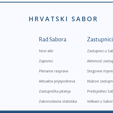
HRVATSKI SABOR
Podnožje prvi izborni
Rad Sabora
Zastupnici
Novi akti
Zastupnici u Sa
Zapisnici
Aktivnost zastu
Plenarne rasprave
Stegovne mjere
Aktualna prijepodneva
Klubovi zastupn
Zastupnička pitanja
Predsjednici Sa
Zakonodavna statistika
Velikani u Sabo