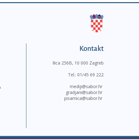
Kontakt
Ilica 256B, 10 000 Zagreb
Tel.:
01/45 69 222
mediji@sabor.hr
o
gradjani@sabor.hr
pisarnica@sabor.hr