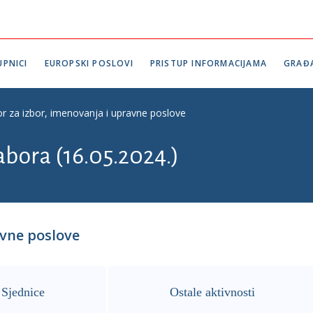
PNICI
EUROPSKI POSLOVI
PRISTUP INFORMACIJAMA
GRAĐ
r za izbor, imenovanja i upravne poslove
abora (16.05.2024.)
avne poslove
Sjednice
Ostale aktivnosti