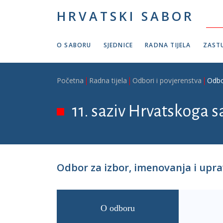
Skoči na glavni sadržaj
HRVATSKI SABOR
O SABORU
SJEDNICE
RADNA TIJELA
ZASTU
Breadcrumb
Početna
Radna tijela
Odbori i povjerenstva
Odbo
11. saziv Hrvatskoga s
Odbor za izbor, imenovanja i upr
O odboru