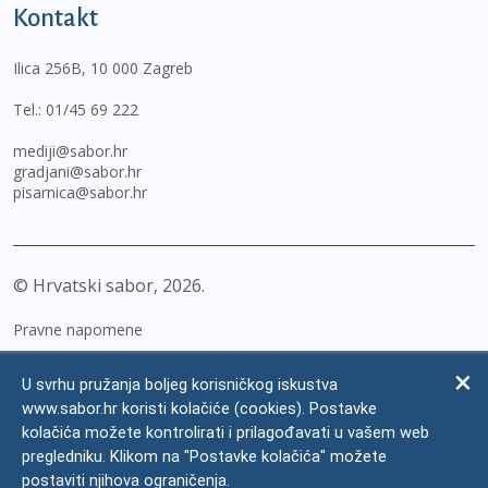
Kontakt
Ilica 256B, 10 000 Zagreb
Tel.:
01/45 69 222
mediji@sabor.hr
gradjani@sabor.hr
pisarnica@sabor.hr
© Hrvatski sabor,
2026
Pravne napomene
Izjava o pristupačnosti
U svrhu pružanja boljeg korisničkog iskustva
Zaštita osobnih podataka
www.sabor.hr koristi kolačiće (cookies). Postavke
kolačića možete kontrolirati i prilagođavati u vašem web
Impressum
pregledniku. Klikom na "Postavke kolačića" možete
Česta pitanja
postaviti njihova ograničenja.