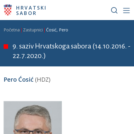
Skoči na glavni sadržaj
HRVATSKI
SABOR
Breadcrumb
Početna
Zastupnici
Ćosić, Pero
9. saziv Hrvatskoga sabora (14.10.2016. -
22.7.2020.)
Pero Ćosić
(HDZ)