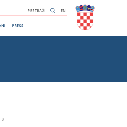
PRETRAŽI
EN
ANI
PRESS
a u