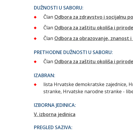
DUŽNOSTI U SABORU:
Član
Odbora za zdravstvo i socijalnu po
Član
Odbora za zaštitu okoliša i prirod
Član
Odbora za obrazovanje, znanost i
PRETHODNE DUŽNOSTI U SABORU:
Član
Odbora za zaštitu okoliša i prirod
IZABRAN:
lista Hrvatske demokratske zajednice, H
stranke, Hrvatske narodne stranke - lib
IZBORNA JEDINICA:
V. izborna jedinica
PREGLED SAZIVA: