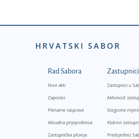
HRVATSKI SABOR
Podnožje prvi izborni
Rad Sabora
Zastupnici
Novi akti
Zastupnici u Sa
Zapisnici
Aktivnost zastu
Plenarne rasprave
Stegovne mjere
Aktualna prijepodneva
Klubovi zastupn
Zastupnička pitanja
Predsjednici Sa