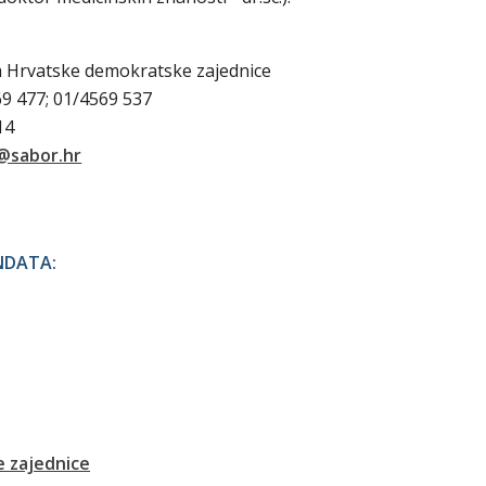
a Hrvatske demokratske zajednice
69 477; 01/4569 537
314
@sabor.hr
NDATA:
 zajednice