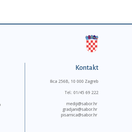
Kontakt
Ilica 256B, 10 000 Zagreb
Tel.:
01/45 69 222
mediji@sabor.hr
o
gradjani@sabor.hr
pisarnica@sabor.hr