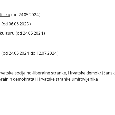
litiku
(od 24.05.2024.)
e
(od 06.06.2025.)
 kulturu
(od 24.05.2024.)
e
(od 24.05.2024. do 12.07.2024.)
rvatske socijalno-liberalne stranke, Hrvatske demokršćans
eralnih demokrata i Hrvatske stranke umirovljenika