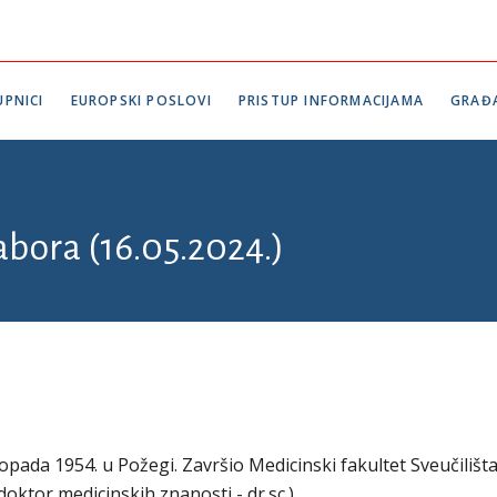
PNICI
EUROPSKI POSLOVI
PRISTUP INFORMACIJAMA
GRAĐ
abora (16.05.2024.)
topada 1954. u Požegi. Završio Medicinski fakultet Sveučilišt
oktor medicinskih znanosti - dr.sc.).