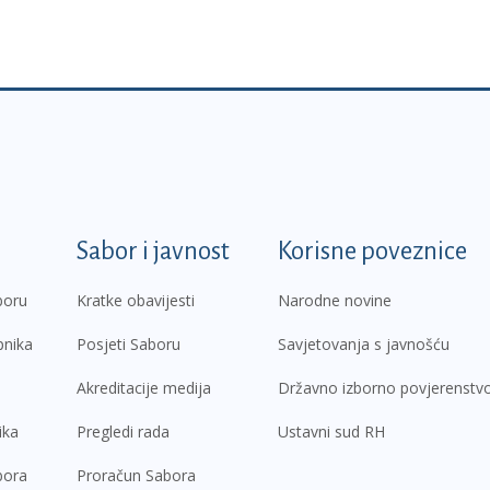
k
Sabor i javnost
Korisne poveznice
boru
Kratke obavijesti
Narodne novine
pnika
Posjeti Saboru
Savjetovanja s javnošću
Akreditacije medija
Državno izborno povjerenstv
ika
Pregledi rada
Ustavni sud RH
bora
Proračun Sabora