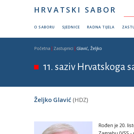
Skoči na glavni sadržaj
HRVATSKI SABOR
O SABORU
SJEDNICE
RADNA TIJELA
ZASTU
Breadcrumb
Početna
Zastupnici
Glavić, Željko
11. saziv Hrvatskoga s
Željko Glavić
(HDZ)
Rođen je 20. lis
Zagrebu (VSS - d