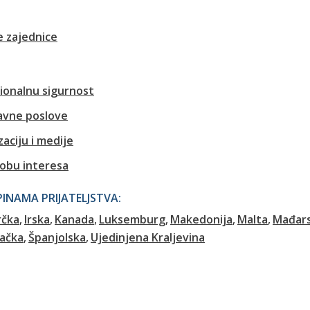
 zajednice
cionalnu sigurnost
ravne poslove
aciju i medije
kobu interesa
NAMA PRIJATELJSTVA:
rčka
Irska
Kanada
Luksemburg
Makedonija
Malta
Mađar
vačka
Španjolska
Ujedinjena Kraljevina