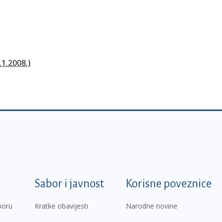
.1.2008.)
k
Sabor i javnost
Korisne poveznice
boru
Kratke obavijesti
Narodne novine