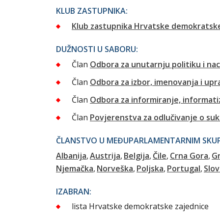
KLUB ZASTUPNIKA:
Klub zastupnika Hrvatske demokratske
DUŽNOSTI U SABORU:
Član
Odbora za unutarnju politiku i na
Član
Odbora za izbor, imenovanja i up
Član
Odbora za informiranje, informatiz
Član
Povjerenstva za odlučivanje o su
ČLANSTVO U MEĐUPARLAMENTARNIM SKUPI
Albanija
Austrija
Belgija
Čile
Crna Gora
G
Njemačka
Norveška
Poljska
Portugal
Slo
IZABRAN:
lista Hrvatske demokratske zajednice