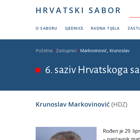
Skoči na glavni sadržaj
HRVATSKI SABOR
O SABORU
SJEDNICE
RADNA TIJELA
ZASTU
Breadcrumb
Početna
Zastupnici
Markovinović, Krunoslav
6. saziv Hrvatskoga sab
Krunoslav Markovinović
(HDZ)
Rođen je 29. lip
– nastavnik mate