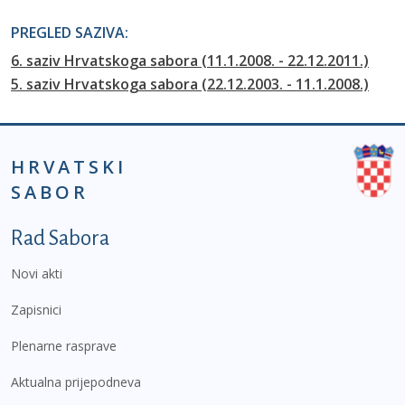
PREGLED SAZIVA:
6. saziv Hrvatskoga sabora (11.1.2008. - 22.12.2011.)
5. saziv Hrvatskoga sabora (22.12.2003. - 11.1.2008.)
HRVATSKI
SABOR
Podnožje prvi izbornik
Rad Sabora
Novi akti
Zapisnici
Plenarne rasprave
Aktualna prijepodneva