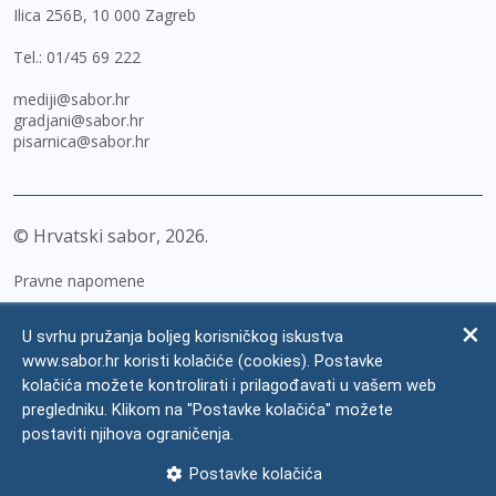
Ilica 256B, 10 000 Zagreb
Tel.:
01/45 69 222
mediji@sabor.hr
gradjani@sabor.hr
pisarnica@sabor.hr
© Hrvatski sabor,
2026
Pravne napomene
Izjava o pristupačnosti
U svrhu pružanja boljeg korisničkog iskustva
Zaštita osobnih podataka
www.sabor.hr koristi kolačiće (cookies). Postavke
kolačića možete kontrolirati i prilagođavati u vašem web
Impressum
pregledniku. Klikom na "Postavke kolačića" možete
Česta pitanja
postaviti njihova ograničenja.
Kontakti
Postavke kolačića