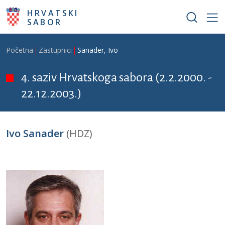
Skoči na glavni sadržaj
HRVATSKI
SABOR
Breadcrumb
Početna
Zastupnici
Sanader, Ivo
4. saziv Hrvatskoga sabora (2.2.2000. -
22.12.2003.)
Ivo Sanader
(HDZ)