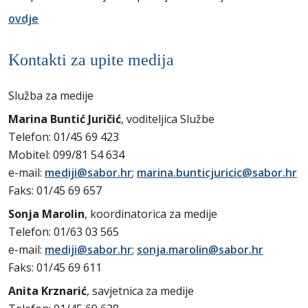
ovdje
Kontakti za upite medija
Služba za medije
Marina Buntić Juričić
, voditeljica Službe
Telefon: 01/45 69 423
Mobitel: 099/81 54 634
e-mail:
mediji@sabor.hr
;
marina.bunticjuricic@sabor.hr
Faks: 01/45 69 657
Sonja Marolin
, koordinatorica za medije
Telefon: 01/63 03 565
e-mail:
mediji@sabor.hr
;
sonja.marolin@sabor.hr
Faks: 01/45 69 611
Anita Krznarić
, savjetnica za medije