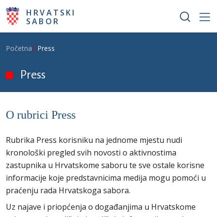
Skoči na glavni sadržaj
HRVATSKI
SABOR
Breadcrumb
Početna
Press
Press
O rubrici Press
Rubrika Press korisniku na jednome mjestu nudi
kronološki pregled svih novosti o aktivnostima
zastupnika u Hrvatskome saboru te sve ostale korisne
informacije koje predstavnicima medija mogu pomoći u
praćenju rada Hrvatskoga sabora.
Uz najave i priopćenja o događanjima u Hrvatskome