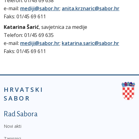
Telefon: 01/45 69 638
e-mail:
mediji@sabor.hr
;
anita.krznaric@sabor.hr
Faks: 01/45 69 611
Katarina Šarić
, savjetnica za medije
Telefon: 01/45 69 635
e-mail:
mediji@sabor.hr
;
katarina.saric@sabor.hr
Faks: 01/45 69 611
HRVATSKI
SABOR
Podnožje prvi izbornik
Rad Sabora
Novi akti
Zapisnici