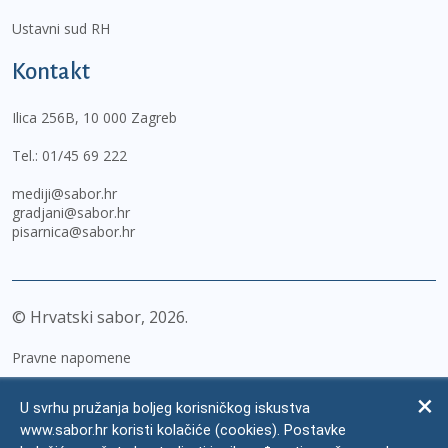
Ustavni sud RH
Kontakt
Ilica 256B, 10 000 Zagreb
Tel.:
01/45 69 222
mediji@sabor.hr
gradjani@sabor.hr
pisarnica@sabor.hr
© Hrvatski sabor,
2026
Pravne napomene
Izjava o pristupačnosti
U svrhu pružanja boljeg korisničkog iskustva
Zaštita osobnih podataka
www.sabor.hr koristi kolačiće (cookies). Postavke