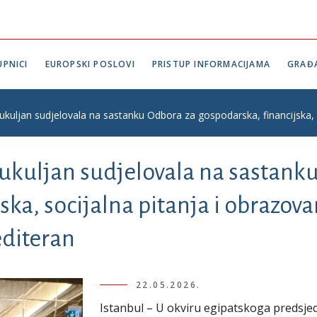
PNICI
EUROPSKI POSLOVI
PRISTUP INFORMACIJAMA
GRAĐ
kuljan sudjelovala na sastanku Odbora za gospodarska, financijska, 
ukuljan sudjelovala na sastank
ska, socijalna pitanja i obrazo
editeran
22.05.2026.
Istanbul – U okviru egipatskoga predsj