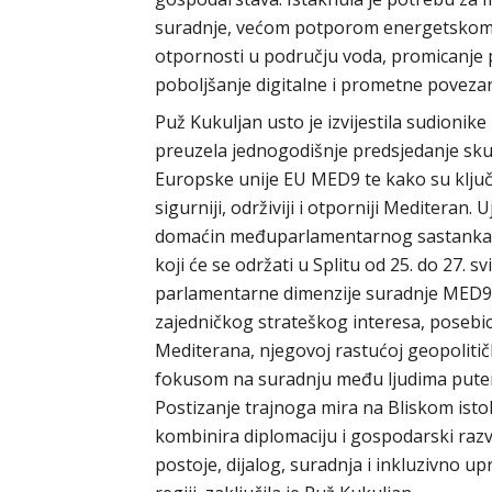
suradnje, većom potporom energetskom s
otpornosti u području voda, promicanje 
poboljšanje digitalne i prometne povezan
Puž Kukuljan usto je izvijestila sudionik
preuzela jednogodišnje predsjedanje sk
Europske unije EU MED9 te kako su ključn
sigurniji, održiviji i otporniji Meditera
domaćin međuparlamentarnog sastanka o
koji će se održati u Splitu od 25. do 27. s
parlamentarne dimenzije suradnje MED9.
zajedničkog strateškog interesa, posebice
Mediterana, njegovoj rastućoj geopolitič
fokusom na suradnju među ljudima putem 
Postizanje trajnoga mira na Bliskom isto
kombinira diplomaciju i gospodarski razvoj 
postoje, dijalog, suradnja i inkluzivno up