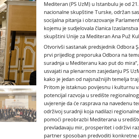
Mediteran (PS UzM) u Istanbulu je od 21. d
nacionalne skupštine Turske, održan sas
socijalna pitanja i obrazovanje Parlamen
kojemu je sudjelovala članica Izaslanst
skupštini Unije za Mediteran Ana Puž Kuk
Otvorivši sastanak predsjednik Odbora 
prvi prijedlog preporuka Odbora na temu
suradnja u Mediteranu kao put do mira“
usvajati na plenarnom zasjedanju PS UzM-
kako je jedan od najsnažnijih temelja tra
Pritom je istaknuo povijesnu i kulturnu
potencijal razvoja u središte regionalnog
uvjerenje da će rasprava na navedenu tem
održivoj suradnji koja nadilazi regional
pomoći preobrazbi Mediterana u središt
prevladavaju mir, prosperitet i održivi r
partner sposoban predvoditi konkretne 