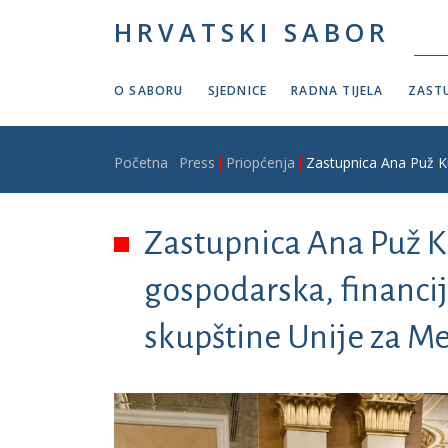
Skoči na glavni sadržaj
HRVATSKI SABOR
O SABORU
SJEDNICE
RADNA TIJELA
ZASTU
Breadcrumb
Početna
Press
Priopćenja
Zastupnica Ana Puž Ku
Zastupnica Ana Puž K
gospodarska, financij
skupštine Unije za M