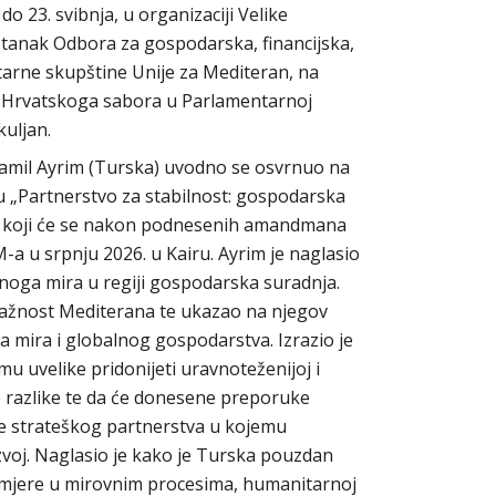
o 23. svibnja, u organizaciji Velike
tanak Odbora za gospodarska, financijska,
tarne skupštine Unije za Mediteran, na
va Hrvatskoga sabora u Parlamentarnoj
uljan.
Şamil Ayrim (Turska) uvodno se osvrnuo na
 „Partnerstvo za stabilnost: gospodarska
, koji će se nakon podnesenih amandmana
a u srpnju 2026. u Kairu. Ayrim je naglasio
jnoga mira u regiji gospodarska suradnja.
 važnost Mediterana te ukazao na njegov
a mira i globalnog gospodarstva. Izrazio je
u uvelike pridonijeti uravnoteženijoj i
ne razlike te da će donesene preporuke
e strateškog partnerstva u kojemu
azvoj. Naglasio je kako je Turska pouzdan
mjere u mirovnim procesima, humanitarnoj