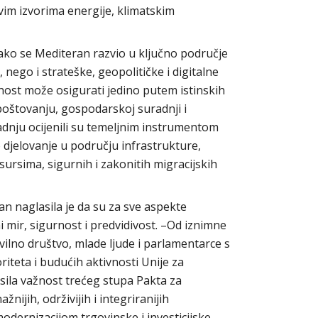
vim izvorima energije, klimatskim
kako se Mediteran razvio u ključno područje
nego i strateške, geopolitičke i digitalne
lnost može osigurati jedino putem istinskih
oštovanju, gospodarskoj suradnji i
dnju ocijenili su temeljnim instrumentom
o djelovanje u području infrastrukture,
ursima, sigurnih i zakonitih migracijskih
n naglasila je da su za sve aspekte
 mir, sigurnost i predvidivost. –Od iznimne
civilno društvo, mlade ljude i parlamentarce s
iteta i budućih aktivnosti Unije za
asila važnost trećeg stupa Pakta za
nijih, održivijih i integriranijih
odernizacijom trgovinske i investicijske