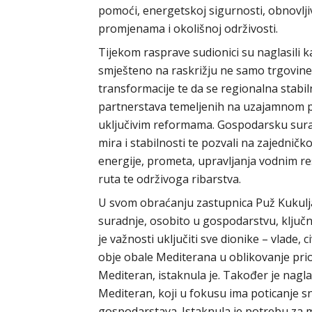
pomoći, energetskoj sigurnosti, obnovlji
promjenama i okolišnoj održivosti.
Tijekom rasprave sudionici su naglasili 
smješteno na raskrižju ne samo trgovine, 
transformacije te da se regionalna stabi
partnerstava temeljenih na uzajamnom p
uključivim reformama. Gospodarsku sura
mira i stabilnosti te pozvali na zajedničk
energije, prometa, upravljanja vodnim res
ruta te održivoga ribarstva.
U svom obraćanju zastupnica Puž Kukulja
suradnje, osobito u gospodarstvu, ključni
je važnosti uključiti sve dionike – vlade, 
obje obale Mediterana u oblikovanje prior
Mediteran, istaknula je. Također je nagl
Mediteran, koji u fokusu ima poticanje snaž
gospodarstava. Istaknula je potrebu za m