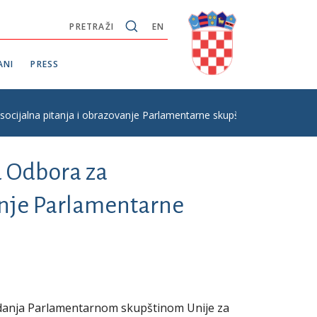
PRETRAŽI
EN
ANI
PRESS
socijalna pitanja i obrazovanje Parlamentarne skupštine Unije za Me
u Odbora za
vanje Parlamentarne
edanja Parlamentarnom skupštinom Unije za