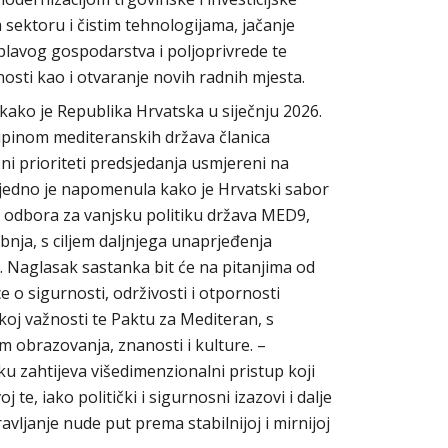
ektoru i čistim tehnologijama, jačanje
plavog gospodarstva i poljoprivrede te
osti kao i otvaranje novih radnih mjesta.
e kako je Republika Hrvatska u siječnju 2026.
upinom mediteranskih država članica
i prioriteti predsjedanja usmjereni na
n. Ujedno je napomenula kako je Hrvatski sabor
dbora za vanjsku politiku država MED9,
vibnja, s ciljem daljnjega unaprjeđenja
 Naglasak sastanka bit će na pitanjima od
 o sigurnosti, održivosti i otpornosti
koj važnosti te Paktu za Mediteran, s
obrazovanja, znanosti i kulture. –
ku zahtijeva višedimenzionalni pristup koji
te, iako politički i sigurnosni izazovi i dalje
ravljanje nude put prema stabilnijoj i mirnijoj