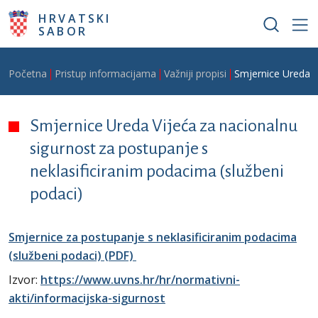
Skoči na glavni sadržaj
HRVATSKI
SABOR
Breadcrumb
Početna
Pristup informacijama
Važniji propisi
Smjernice Ureda V
Smjernice Ureda Vijeća za nacionalnu
sigurnost za postupanje s
neklasificiranim podacima (službeni
podaci)
Smjernice za postupanje s neklasificiranim podacima
(službeni podaci) (PDF)
Izvor:
https://www.uvns.hr/hr/normativni-
akti/informacijska-sigurnost