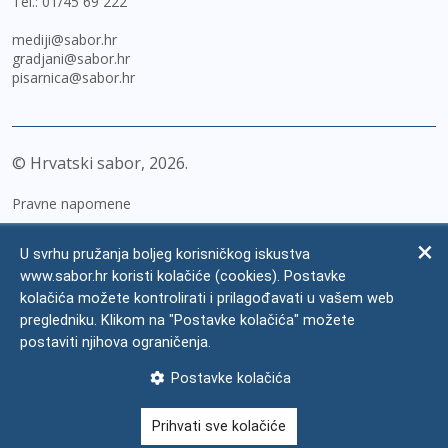
Tel.:
01/45 69 222
mediji@sabor.hr
gradjani@sabor.hr
pisarnica@sabor.hr
© Hrvatski sabor,
2026
Pravne napomene
Izjava o pristupačnosti
U svrhu pružanja boljeg korisničkog iskustva
Zaštita osobnih podataka
www.sabor.hr koristi kolačiće (cookies). Postavke
kolačića možete kontrolirati i prilagođavati u vašem web
Impressum
pregledniku. Klikom na "Postavke kolačića" možete
Česta pitanja
postaviti njihova ograničenja.
Kontakti
Postavke kolačića
Mapa weba
Prihvati sve kolačiće