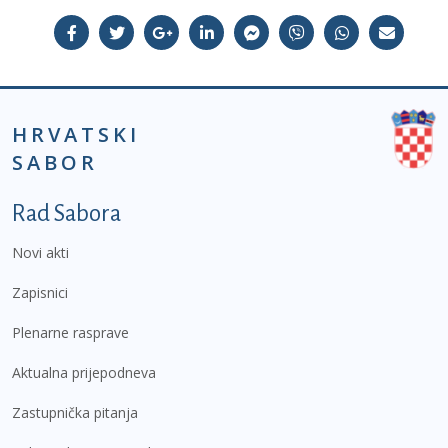
HRVATSKI
SABOR
Podnožje prvi izbornik
Rad Sabora
Novi akti
Zapisnici
Plenarne rasprave
Aktualna prijepodneva
Zastupnička pitanja