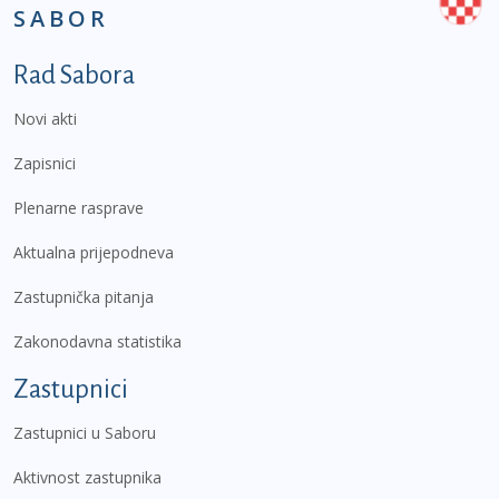
SABOR
Podnožje prvi izbornik
Rad Sabora
Novi akti
Zapisnici
Plenarne rasprave
Aktualna prijepodneva
Zastupnička pitanja
Zakonodavna statistika
Zastupnici
Zastupnici u Saboru
Aktivnost zastupnika