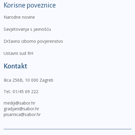
Korisne poveznice
Narodne novine
Savjetovanja s javnošću
Državno izborno povjerenstvo
Ustavni sud RH
Kontakt
Ilica 256B, 10 000 Zagreb
Tel.:
01/45 69 222
mediji@sabor.hr
gradjani@sabor.hr
pisarnica@sabor.hr