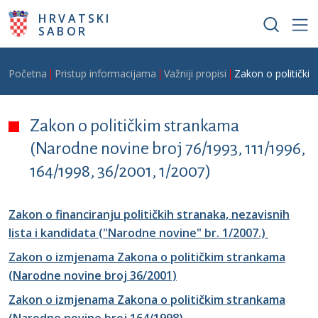
Skoči na glavni sadržaj
HRVATSKI
SABOR
Breadcrumb
Početna
Pristup informacijama
Važniji propisi
Zakon o politički
Zakon o političkim strankama
(Narodne novine broj 76/1993, 111/1996,
164/1998, 36/2001, 1/2007)
Zakon o financiranju političkih stranaka, nezavisnih
lista i kandidata ("Narodne novine" br. 1/2007.)
Zakon o izmjenama Zakona o političkim strankama
(Narodne novine broj 36/2001)
Zakon o izmjenama Zakona o političkim strankama