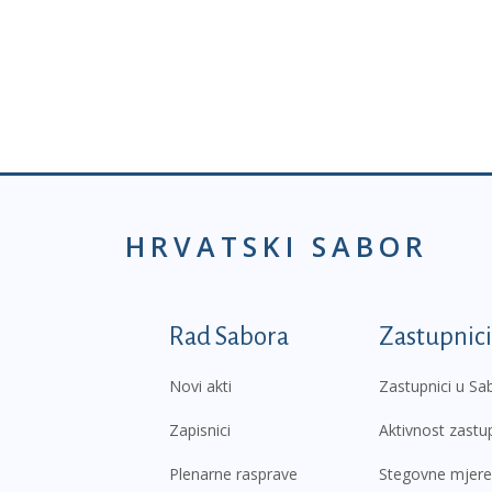
HRVATSKI SABOR
Podnožje prvi izborni
Rad Sabora
Zastupnici
Novi akti
Zastupnici u Sa
Zapisnici
Aktivnost zastu
Plenarne rasprave
Stegovne mjere