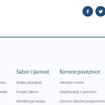
k
Sabor i javnost
Korisne poveznice
boru
Kratke obavijesti
Narodne novine
pnika
Posjeti Saboru
Savjetovanja s javnošću
Akreditacije medija
Državno izborno povjerenstv