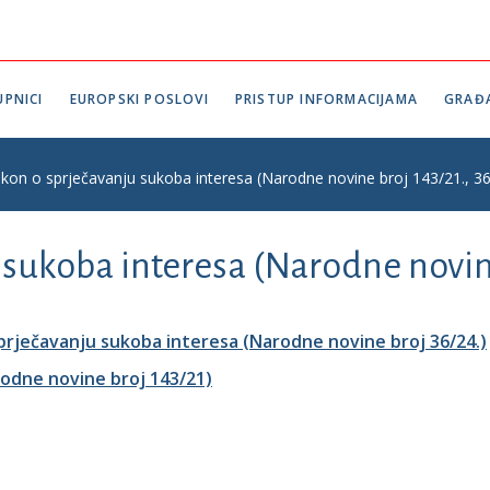
PNICI
EUROPSKI POSLOVI
PRISTUP INFORMACIJAMA
GRAĐ
kon o sprječavanju sukoba interesa (Narodne novine broj 143/21., 36
sukoba interesa (Narodne novine 
rječavanju sukoba interesa (Narodne novine broj 36/24.)
odne novine broj 143/21)