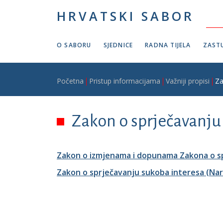
Skoči na glavni sadržaj
HRVATSKI SABOR
O SABORU
SJEDNICE
RADNA TIJELA
ZASTU
Breadcrumb
Početna
Pristup informacijama
Važniji propisi
Za
Zakon o sprječavanju 
Zakon o izmjenama i dopunama Zakona o sp
Zakon o sprječavanju sukoba interesa (Nar