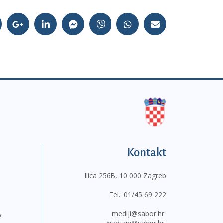
Kontakt
Ilica 256B, 10 000 Zagreb
Tel.:
01/45 69 222
mediji@sabor.hr
o
gradjani@sabor.hr