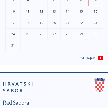
3
4
5
6
7
8
9
10
11
12
13
14
15
16
17
18
19
20
21
22
23
24
25
26
27
28
29
30
31
SVE NAJAVE
HRVATSKI
SABOR
Podnožje prvi izbornik
Rad Sabora