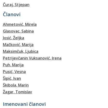
Čuraj, Stjepan
Članovi
Ahmetović, Mirela
Glasovac, Sabina
Josić, Željka
Mačković, Marija
Maksimčuk, Ljubica
Petrijevčanin Vuksanović, Irena
Puh, Marija
Pusić, Vesna
Šipić, Ivan
Škibola, Marin
Žagar, Tomislav
Imenovani članovi