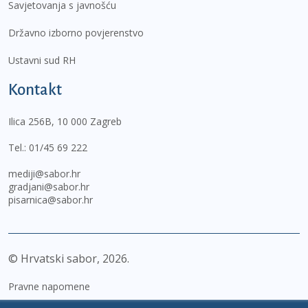
Savjetovanja s javnošću
Državno izborno povjerenstvo
Ustavni sud RH
Kontakt
Ilica 256B, 10 000 Zagreb
Tel.:
01/45 69 222
mediji@sabor.hr
gradjani@sabor.hr
pisarnica@sabor.hr
© Hrvatski sabor,
2026
Pravne napomene