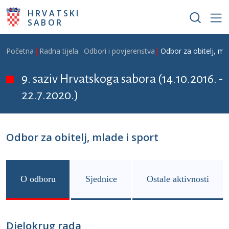
Skoči na glavni sadržaj
HRVATSKI
SABOR
Breadcrumb
Početna
Radna tijela
Odbori i povjerenstva
Odbor za obitelj, mla
9. saziv Hrvatskoga sabora (14.10.2016. -
22.7.2020.)
Odbor za obitelj, mlade i sport
O odboru
Sjednice
Ostale aktivnosti
Djelokrug rada