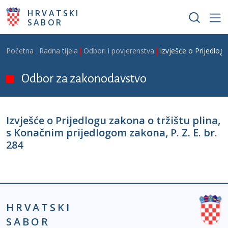
Skoči na glavni sadržaj
HRVATSKI
SABOR
Breadcrumb
Početna
Radna tijela
Odbori i povjerenstva
Izvješće o Prijedlogu
Odbor za zakonodavstvo
Izvješće o Prijedlogu zakona o tržištu plina,
s Konačnim prijedlogom zakona, P. Z. E. br.
284
HRVATSKI
SABOR