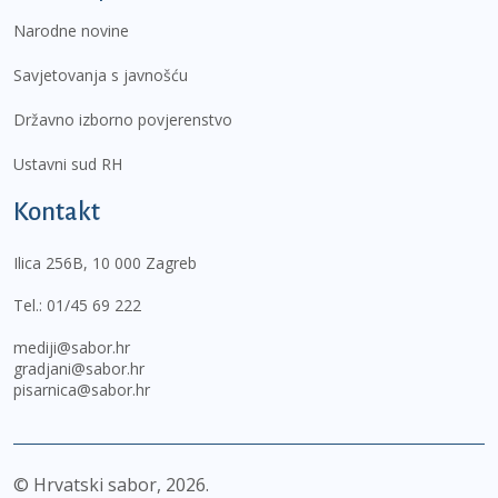
Narodne novine
Savjetovanja s javnošću
Državno izborno povjerenstvo
Ustavni sud RH
Kontakt
Ilica 256B, 10 000 Zagreb
Tel.:
01/45 69 222
mediji@sabor.hr
gradjani@sabor.hr
pisarnica@sabor.hr
© Hrvatski sabor,
2026