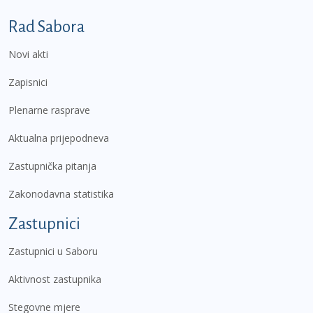
Podnožje prvi izbornik
Rad Sabora
Novi akti
Zapisnici
Plenarne rasprave
Aktualna prijepodneva
Zastupnička pitanja
Zakonodavna statistika
Zastupnici
Zastupnici u Saboru
Aktivnost zastupnika
Stegovne mjere