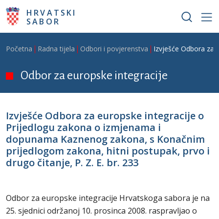
Skoči na glavni sadržaj
HRVATSKI
SABOR
Breadcrumb
Početna
Radna tijela
Odbori i povjerenstva
Izvješće Odbora za e
Odbor za europske integracije
Izvješće Odbora za europske integracije o
Prijedlogu zakona o izmjenama i
dopunama Kaznenog zakona, s Konačnim
prijedlogom zakona, hitni postupak, prvo i
drugo čitanje, P. Z. E. br. 233
Odbor za europske integracije Hrvatskoga sabora je na
25. sjednici održanoj 10. prosinca 2008. raspravljao o