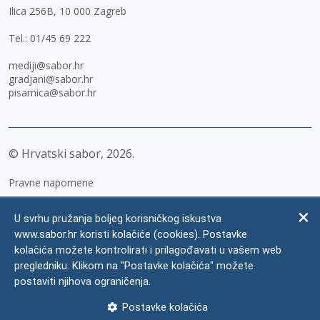
Ilica 256B, 10 000 Zagreb
Tel.:
01/45 69 222
mediji@sabor.hr
gradjani@sabor.hr
pisarnica@sabor.hr
© Hrvatski sabor,
2026
Pravne napomene
Izjava o pristupačnosti
U svrhu pružanja boljeg korisničkog iskustva
Zaštita osobnih podataka
www.sabor.hr koristi kolačiće (cookies). Postavke
kolačića možete kontrolirati i prilagođavati u vašem web
Impressum
pregledniku. Klikom na "Postavke kolačića" možete
Česta pitanja
postaviti njihova ograničenja.
Kontakti
Postavke kolačića