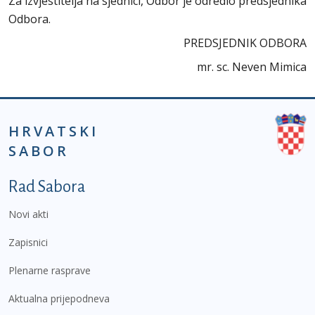
Za izvjestitelja na sjednici, Odbor je odredio predsjednika
Odbora.
PREDSJEDNIK ODBORA
mr. sc. Neven Mimica
HRVATSKI
SABOR
Podnožje prvi izbornik
Rad Sabora
Novi akti
Zapisnici
Plenarne rasprave
Aktualna prijepodneva