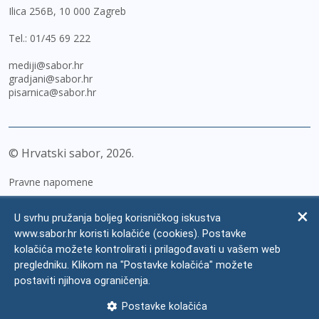
Ilica 256B, 10 000 Zagreb
Tel.:
01/45 69 222
mediji@sabor.hr
gradjani@sabor.hr
pisarnica@sabor.hr
© Hrvatski sabor,
2026
Pravne napomene
Izjava o pristupačnosti
U svrhu pružanja boljeg korisničkog iskustva
Zaštita osobnih podataka
www.sabor.hr koristi kolačiće (cookies). Postavke
kolačića možete kontrolirati i prilagođavati u vašem web
Impressum
pregledniku. Klikom na "Postavke kolačića" možete
Česta pitanja
postaviti njihova ograničenja.
Kontakti
Postavke kolačića