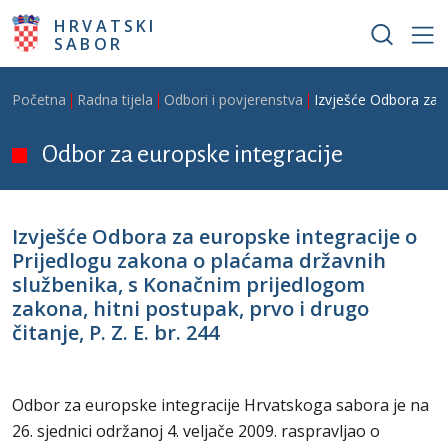
Skoči na glavni sadržaj
HRVATSKI
SABOR
Breadcrumb
Početna
Radna tijela
Odbori i povjerenstva
Izvješće Odbora za e
Odbor za europske integracije
Izvješće Odbora za europske integracije o
Prijedlogu zakona o plaćama državnih
službenika, s Konačnim prijedlogom
zakona, hitni postupak, prvo i drugo
čitanje, P. Z. E. br. 244
Odbor za europske integracije Hrvatskoga sabora je na
26. sjednici održanoj 4. veljače 2009. raspravljao o