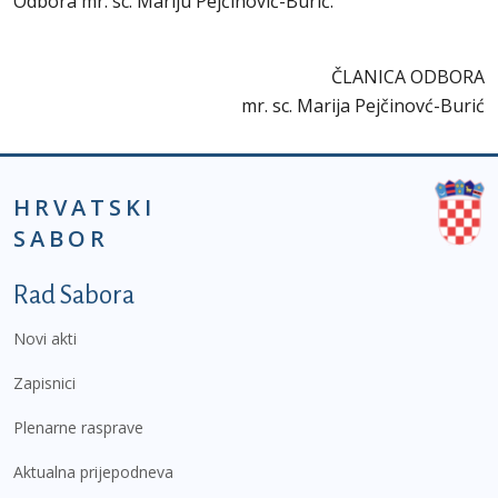
Odbora mr. sc. Mariju Pejčinović-Burić.
ČLANICA ODBORA
mr. sc. Marija Pejčinovć-Burić
HRVATSKI
SABOR
Podnožje prvi izbornik
Rad Sabora
Novi akti
Zapisnici
Plenarne rasprave
Aktualna prijepodneva