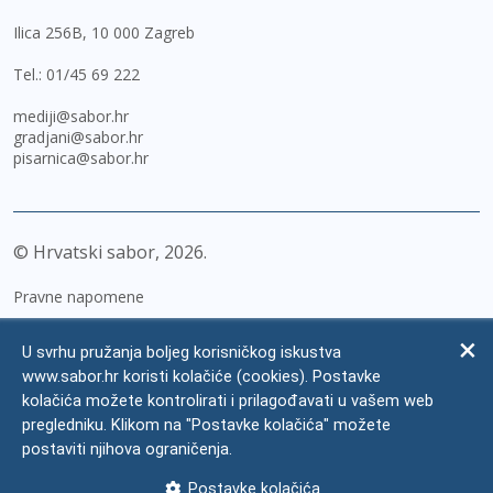
Ilica 256B, 10 000 Zagreb
Tel.:
01/45 69 222
mediji@sabor.hr
gradjani@sabor.hr
pisarnica@sabor.hr
© Hrvatski sabor,
2026
Pravne napomene
Izjava o pristupačnosti
U svrhu pružanja boljeg korisničkog iskustva
Zaštita osobnih podataka
www.sabor.hr koristi kolačiće (cookies). Postavke
kolačića možete kontrolirati i prilagođavati u vašem web
Impressum
pregledniku. Klikom na "Postavke kolačića" možete
Česta pitanja
postaviti njihova ograničenja.
Kontakti
Postavke kolačića