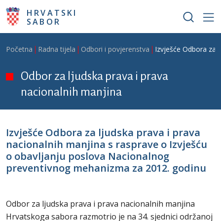
Skoči na glavni sadržaj
HRVATSKI
SABOR
Breadcrumb
Početna
Radna tijela
Odbori i povjerenstva
Izvješće Odbora za 
Odbor za ljudska prava i prava
nacionalnih manjina
Izvješće Odbora za ljudska prava i prava
nacionalnih manjina s rasprave o Izvješću
o obavljanju poslova Nacionalnog
preventivnog mehanizma za 2012. godinu
Odbor za ljudska prava i prava nacionalnih manjina
Hrvatskoga sabora razmotrio je na 34. sjednici održanoj