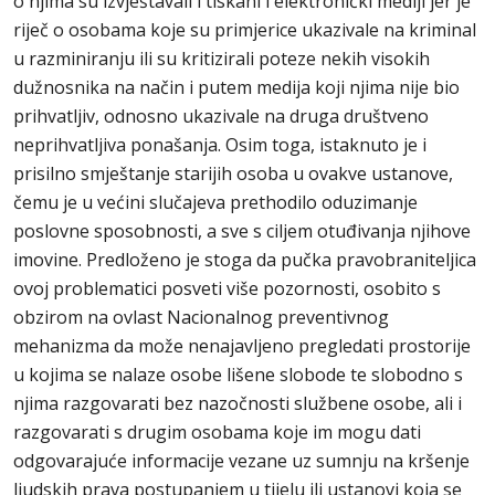
o njima su izvještavali i tiskani i elektronički mediji jer je
riječ o osobama koje su primjerice ukazivale na kriminal
u razminiranju ili su kritizirali poteze nekih visokih
dužnosnika na način i putem medija koji njima nije bio
prihvatljiv, odnosno ukazivale na druga društveno
neprihvatljiva ponašanja. Osim toga, istaknuto je i
prisilno smještanje starijih osoba u ovakve ustanove,
čemu je u većini slučajeva prethodilo oduzimanje
poslovne sposobnosti, a sve s ciljem otuđivanja njihove
imovine. Predloženo je stoga da pučka pravobraniteljica
ovoj problematici posveti više pozornosti, osobito s
obzirom na ovlast Nacionalnog preventivnog
mehanizma da može nenajavljeno pregledati prostorije
u kojima se nalaze osobe lišene slobode te slobodno s
njima razgovarati bez nazočnosti službene osobe, ali i
razgovarati s drugim osobama koje im mogu dati
odgovarajuće informacije vezane uz sumnju na kršenje
ljudskih prava postupanjem u tijelu ili ustanovi koja se