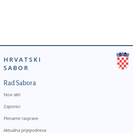
HRVATSKI
SABOR
Podnožje prvi izbornik
Rad Sabora
Novi akti
Zapisnici
Plenarne rasprave
Aktualna prijepodneva