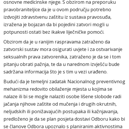
osnovne medicinske njege. S obzirom na preporuku
pravobraniteljice da je u ovom području potrebno
izdvojiti zdravstvenu zaštitu iz sustava pravosuđa,
izražena je bojazan da bi pojedini zatvori mogli u
potpunosti ostati bez ikakve liječničke pomoći.
Obzirom da je u ranijim raspravama zatraženo da
zatvorski sustav mora osigurati uvjete i za ostvarivanje
seksualnih prava zatvorenika, zatraženo je da se i tom
pitanju obrati pažnja, te da u narednom izvješću bude
sadržana informacija što je s tim u vezi urađeno.
Budući da je temeljni zadatak Nacionalnog preventivnog
mehanizma redovito obilaženje mjesta u kojima se
nalaze ili bi se mogle nalaziti osobe lišene slobode radi
jačanja njihove zaštite od mučenja i drugih okrutnih,
neljudskih ili ponižavajućih postupaka ili kažnjavanja,
predloženo je da se plan posjeta dostavi Odboru kako bi
se članove Odbora upoznalo s planiranim aktivnostima