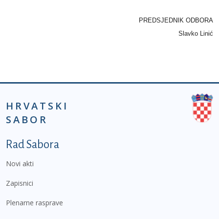
PREDSJEDNIK ODBORA
Slavko Linić
HRVATSKI
SABOR
Podnožje prvi izbornik
Rad Sabora
Novi akti
Zapisnici
Plenarne rasprave