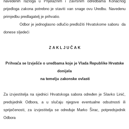
navedenih razloga u Prijelaznim i završnim odredbama Konačnog
prijedloga zakona potrebno je staviti van snage ovu Uredbu. Navedenu
primjedbu predlagatelj je prihvatio.
Odbor je jednoglasno odlučio predložiti Hrvatskome saboru
da
donese sljedeći
Z A K L J U Č A K
Prihvaća se Izvješće o uredbama koje je Vlada Republike Hrvatske
donijela
na temelju zakonske ovlasti
Za izvjestitelja na sjednici Hrvatskoga sabora određen je Slavko Linić,
predsjednik Odbora, a u slučaju njegove eventualne odsutnosti ili
spriječenosti, za izvjestitelja se određuje Marko Širac, potpredsjednik
Odbora