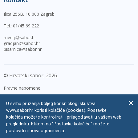
Ilica 256B, 10 000 Zagreb
Tel.:
01/45 69 222
mediji@sabor.hr
gradjani@sabor.hr
pisarnica@sabor.hr
© Hrvatski sabor,
2026
Pravne napomene
Izjava o pristupačnosti
U svrhu pružanja boljeg korisničkog iskustva
Zaštita osobnih podataka
www.sabor.hr koristi kolačiće (cookies). Postavke
kolačića možete kontrolirati i prilagođavati u vašem web
Impressum
pregledniku. Klikom na "Postavke kolačića" možete
Česta pitanja
postaviti njihova ograničenja.