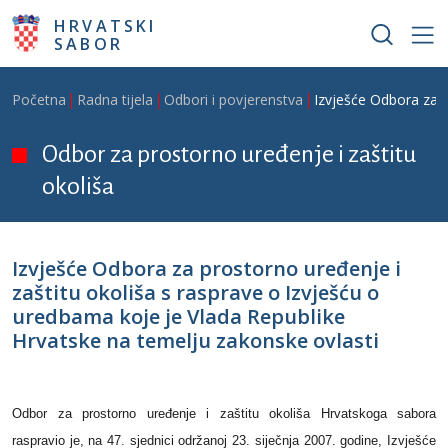
Skoči na glavni sadržaj
HRVATSKI
SABOR
Breadcrumb
Početna
Radna tijela
Odbori i povjerenstva
Izvješće Odbora za p
Odbor za prostorno uređenje i zaštitu
okoliša
Izvješće Odbora za prostorno uređenje i
zaštitu okoliša s rasprave o Izvješću o
uredbama koje je Vlada Republike
Hrvatske na temelju zakonske ovlasti
Odbor za prostorno uređenje i zaštitu okoliša Hrvatskoga sabora
raspravio je, na 47. sjednici održanoj 23. siječnja 2007. godine, Izvješće