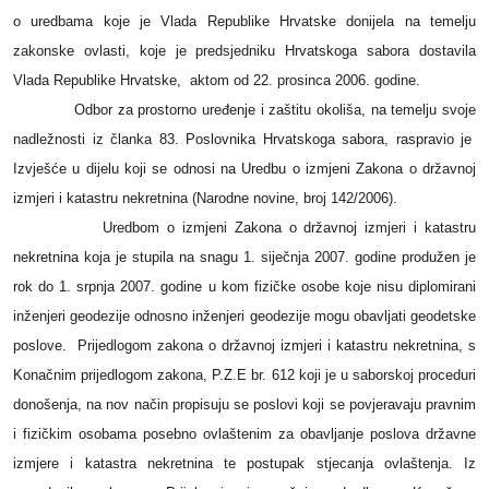
o uredbama koje je Vlada Republike Hrvatske donijela na temelju
zakonske ovlasti, koje je predsjedniku Hrvatskoga sabora dostavila
Vlada Republike Hrvatske,
aktom od 22. prosinca 2006. godine.
Odbor za prostorno uređenje i zaštitu okoliša, na temelju svoje
nadležnosti iz članka 83. Poslovnika Hrvatskoga sabora, raspravio je
Izvješće u dijelu koji se odnosi na Uredbu o izmjeni Zakona o državnoj
izmjeri i katastru nekretnina (Narodne novine, broj 142/2006).
Uredbom o izmjeni Zakona o državnoj izmjeri i katastru
nekretnina koja je stupila na snagu 1. siječnja 2007. godine produžen je
rok do 1. srpnja 2007. godine u kom fizičke osobe koje nisu diplomirani
inženjeri geodezije odnosno inženjeri geodezije mogu obavljati geodetske
poslove.
Prijedlogom zakona o državnoj izmjeri i katastru nekretnina, s
Konačnim prijedlogom zakona, P.Z.E br. 612 koji je u saborskoj proceduri
donošenja, na nov način propisuju se poslovi koji se povjeravaju pravnim
i fizičkim osobama posebno ovlaštenim za obavljanje poslova državne
izmjere i katastra nekretnina te postupak stjecanja ovlaštenja. Iz