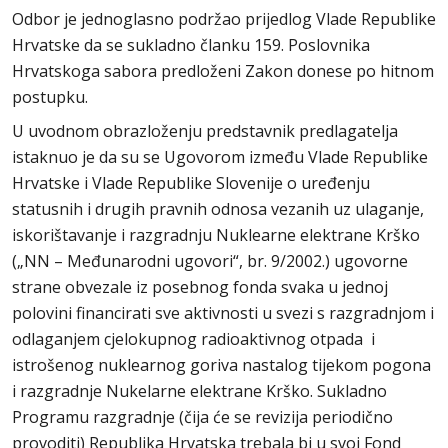
Odbor je jednoglasno podržao prijedlog Vlade Republike
Hrvatske da se sukladno članku 159. Poslovnika
Hrvatskoga sabora predloženi Zakon donese po hitnom
postupku.
U uvodnom obrazloženju predstavnik predlagatelja
istaknuo je da su se Ugovorom između Vlade Republike
Hrvatske i Vlade Republike Slovenije o uređenju
statusnih i drugih pravnih odnosa vezanih uz ulaganje,
iskorištavanje i razgradnju Nuklearne elektrane Krško
(„NN – Međunarodni ugovori“, br. 9/2002.) ugovorne
strane obvezale iz posebnog fonda svaka u jednoj
polovini financirati sve aktivnosti u svezi s razgradnjom i
odlaganjem cjelokupnog radioaktivnog otpada i
istrošenog nuklearnog goriva nastalog tijekom pogona
i razgradnje Nukelarne elektrane Krško. Sukladno
Programu razgradnje (čija će se revizija periodično
provoditi) Republika Hrvatska trebala bi u svoj Fond