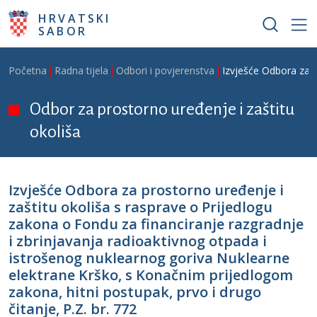
Skoči na glavni sadržaj
HRVATSKI
SABOR
Breadcrumb
Početna
Radna tijela
Odbori i povjerenstva
Izvješće Odbora za p
Odbor za prostorno uređenje i zaštitu
okoliša
Izvješće Odbora za prostorno uređenje i
zaštitu okoliša s rasprave o Prijedlogu
zakona o Fondu za financiranje razgradnje
i zbrinjavanja radioaktivnog otpada i
istrošenog nuklearnog goriva Nuklearne
elektrane Krško, s Konačnim prijedlogom
zakona, hitni postupak, prvo i drugo
čitanje, P.Z. br. 772