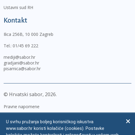
Ustavni sud RH
Kontakt
Ilica 256B, 10 000 Zagreb
Tel.:
01/45 69 222
mediji@sabor.hr
gradjani@sabor.hr
pisarnica@sabor.hr
© Hrvatski sabor,
2026
Pravne napomene
Izjava o pristupačnosti
U svrhu pružanja boljeg korisničkog iskustva
Zaštita osobnih podataka
www.sabor.hr koristi kolačiće (cookies). Postavke