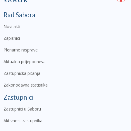
SABOR
Podnožje prvi izbornik
Rad Sabora
Novi akti
Zapisnici
Plenarne rasprave
Aktualna prijepodneva
Zastupnička pitanja
Zakonodavna statistika
Zastupnici
Zastupnici u Saboru
Aktivnost zastupnika