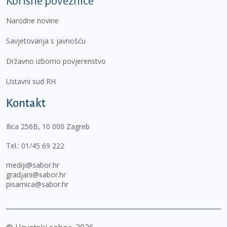
Korisne poveznice
Narodne novine
Savjetovanja s javnošću
Državno izborno povjerenstvo
Ustavni sud RH
Kontakt
Ilica 256B, 10 000 Zagreb
Tel.:
01/45 69 222
mediji@sabor.hr
gradjani@sabor.hr
pisarnica@sabor.hr