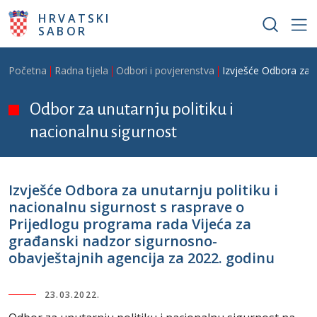
Skoči na glavni sadržaj
HRVATSKI
SABOR
Breadcrumb
Početna
Radna tijela
Odbori i povjerenstva
Izvješće Odbora za u
Odbor za unutarnju politiku i
nacionalnu sigurnost
Izvješće Odbora za unutarnju politiku i
nacionalnu sigurnost s rasprave o
Prijedlogu programa rada Vijeća za
građanski nadzor sigurnosno-
obavještajnih agencija za 2022. godinu
23.03.2022.