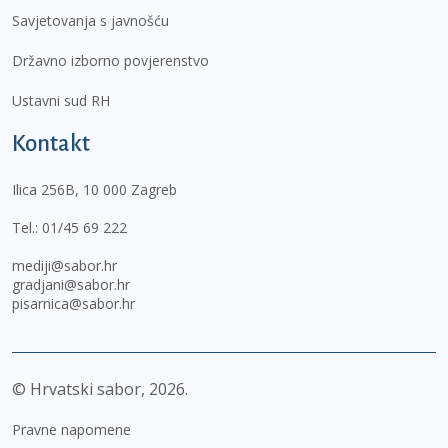
Savjetovanja s javnošću
Državno izborno povjerenstvo
Ustavni sud RH
Kontakt
Ilica 256B, 10 000 Zagreb
Tel.:
01/45 69 222
mediji@sabor.hr
gradjani@sabor.hr
pisarnica@sabor.hr
© Hrvatski sabor,
2026
Pravne napomene