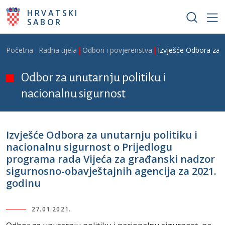
Skoči na glavni sadržaj
HRVATSKI
SABOR
Breadcrumb
Početna
Radna tijela
Odbori i povjerenstva
Izvješće Odbora za u
Odbor za unutarnju politiku i
nacionalnu sigurnost
Izvješće Odbora za unutarnju politiku i
nacionalnu sigurnost o Prijedlogu
programa rada Vijeća za građanski nadzor
sigurnosno-obavještajnih agencija za 2021.
godinu
27.01.2021.