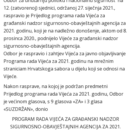
Odbor za unutarnju politiku i nacionalnu sigurnost na
12. (zatvorenoj) sjednici, održanoj 27. siječnja 2021.,
raspravio je Prijedlog programa rada Vijeća za
građanski nadzor sigurnosno-obavještajnih agencija za
2021. godinu, koji je na nadležno donošenje, aktom od 8.
prosinca 2020., podnijelo Vijeće za građanski nadzor
sigurnosno-obavještajnih agencija.
Odbor je raspravio i zahtjev Vijeća za javno objavljivanje
Programa rada Vijeća za 2021. godinu na mrežnim
straniciam Hrvatskoga sabora u dijelu koji se odnosi na
Vijeće.
Nakon rasprave, na kojoj je podržan predmetni
Prijedlog programa rada Vijeća za 2021. godinu, Odbor
je većinom glasova, s 9 glasova «ZA» i 3 glasa
«SUZDRŽAN», donio
PROGRAM RADA VIJEĆA ZA GRAĐANSKI NADZOR
SIGURNOSNO-OBAVJEŠTAJNIH AGENCIJA ZA 2021.