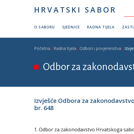
Skoči na glavni sadržaj
HRVATSKI SABOR
O SABORU
SJEDNICE
RADNA TIJELA
ZASTU
Breadcrumb
Početna
Radna tijela
Odbori i povjerenstva
Izvj
Odbor za zakonodavs
Izvješće Odbora za zakonodavstvo 
br. 648
1. Odbor za zakonodavstvo Hrvatskoga sabora 