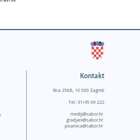
Kontakt
Ilica 256B, 10 000 Zagreb
Tel.:
01/45 69 222
mediji@sabor.hr
o
gradjani@sabor.hr
pisarnica@sabor.hr