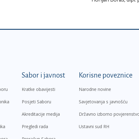
k
Sabor i javnost
Korisne poveznice
boru
Kratke obavijesti
Narodne novine
pnika
Posjeti Saboru
Savjetovanja s javnošću
Akreditacije medija
Državno izborno povjerenstv
ika
Pregledi rada
Ustavni sud RH
bora
Proračun Sabora