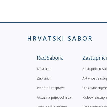
HRVATSKI SABOR
Podnožje prvi izborni
Rad Sabora
Zastupnici
Novi akti
Zastupnici u Sa
Zapisnici
Aktivnost zastu
Plenarne rasprave
Stegovne mjere
Aktualna prijepodneva
Klubovi zastupn
Zastupnička pitanja
Predsjednici Sa