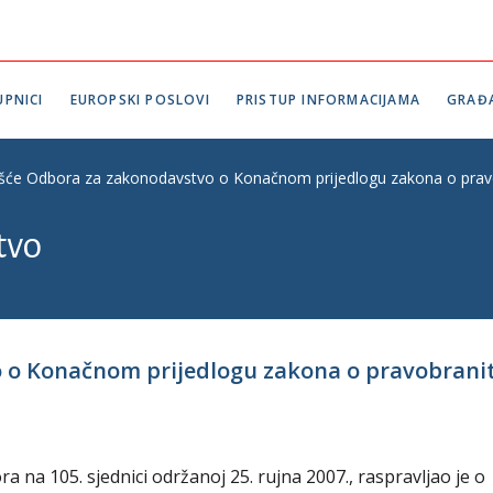
PNICI
EUROPSKI POSLOVI
PRISTUP INFORMACIJAMA
GRAĐ
ešće Odbora za zakonodavstvo o Konačnom prijedlogu zakona o pravobr
tvo
o Konačnom prijedlogu zakona o pravobranitel
na 105. sjednici održanoj 25. rujna 2007., raspravljao je o