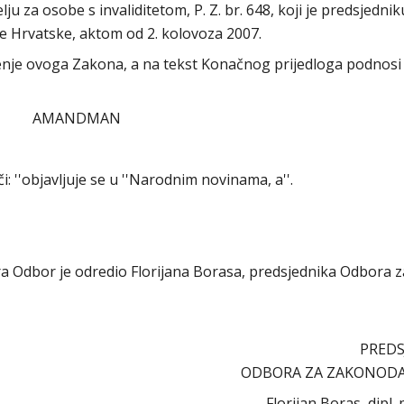
 za osobe s invaliditetom, P. Z. br. 648, koji je predsjednik
e Hrvatske, aktom od 2. kolovoza 2007.
nje ovoga Zakona, a na tekst Konačnog prijedloga podnosi
AMANDMAN
eči: ''objavljuje se u ''Narodnim novinama, a''.
bora Odbor je odredio Florijana Borasa, predsjednika Odbora z
PREDS
ODBORA ZA ZAKONOD
Florijan Boras, dipl. 