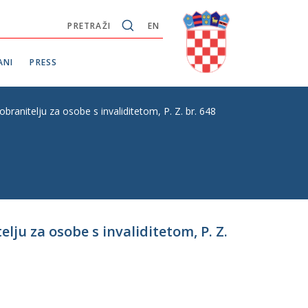
PRETRAŽI
EN
ANI
PRESS
anitelju za osobe s invaliditetom, P. Z. br. 648
ju za osobe s invaliditetom, P. Z.