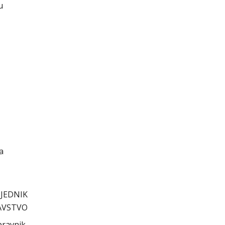
u
a
JEDNIK
AVSTVO
pravnik