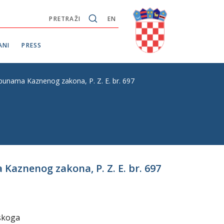
PRETRAŽI
EN
ANI
PRESS
punama Kaznenog zakona, P. Z. E. br. 697
aznenog zakona, P. Z. E. br. 697
tskoga