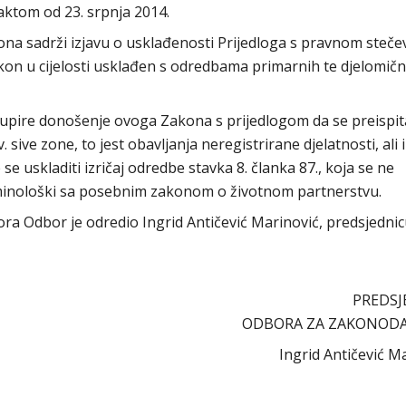
aktom od 23. srpnja 2014.
kona sadrži izjavu o usklađenosti Prijedloga s pravnom steč
Zakon u cijelosti usklađen s odredbama primarnih te djelomič
upire donošenje ovoga Zakona s prijedlogom da se preispit
ive zone, to jest obavljanja neregistrirane djelatnosti, ali i
e uskladiti izričaj odredbe stavka 8. članka 87., koja se ne
erminološki sa posebnim zakonom o životnom partnerstvu.
abora Odbor je odredio Ingrid Antičević Marinović, predsjedni
PREDSJ
ODBORA ZA ZAKONOD
Ingrid Antičević M