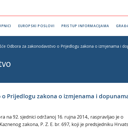
PNICI
EUROPSKI POSLOVI
PRISTUP INFORMACIJAMA
GRAĐ
ešće Odbora za zakonodavstvo o Prijedlogu zakona o izmjenama i do
tvo
 o Prijedlogu zakona o izmjenama i dopunama K
na 92. sjednici održanoj 16. rujna 2014., raspravljao je o
znenog zakona, P. Z. E. br. 697, koji je predsjedniku Hrva