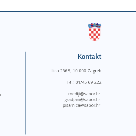
Kontakt
Ilica 256B, 10 000 Zagreb
Tel.:
01/45 69 222
mediji@sabor.hr
o
gradjani@sabor.hr
pisarnica@sabor.hr