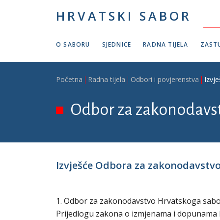
Skoči na glavni sadržaj
HRVATSKI SABOR
O SABORU
SJEDNICE
RADNA TIJELA
ZASTU
Breadcrumb
Početna
Radna tijela
Odbori i povjerenstva
Izvj
Odbor za zakonodavs
Izvješće Odbora za zakonodavstvo
1. Odbor za zakonodavstvo Hrvatskoga sabora 
Prijedlogu zakona o izmjenama i dopunama Ka