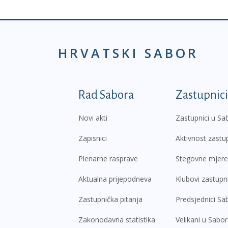
HRVATSKI SABOR
Podnožje prvi izborni
Rad Sabora
Zastupnici
Novi akti
Zastupnici u Sa
Zapisnici
Aktivnost zastu
Plenarne rasprave
Stegovne mjere
Aktualna prijepodneva
Klubovi zastupn
Zastupnička pitanja
Predsjednici Sa
Zakonodavna statistika
Velikani u Sabo