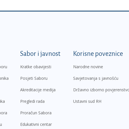
k
Sabor i javnost
Korisne poveznice
boru
Kratke obavijesti
Narodne novine
pnika
Posjeti Saboru
Savjetovanja s javnošću
Akreditacije medija
Državno izborno povjerenstv
ika
Pregledi rada
Ustavni sud RH
bora
Proračun Sabora
ru
Edukativni centar