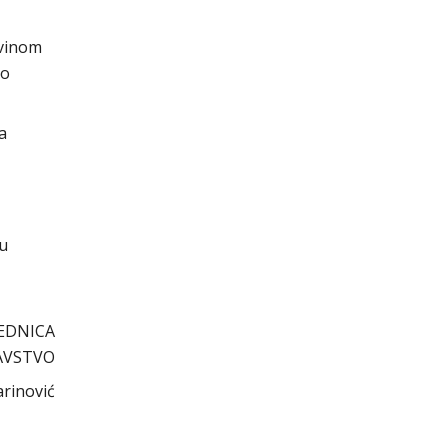
evinom
no
a
cu
EDNICA
AVSTVO
arinović