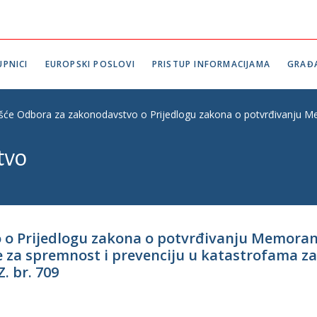
PNICI
EUROPSKI POSLOVI
PRISTUP INFORMACIJAMA
GRAĐ
ešće Odbora za zakonodavstvo o Prijedlogu zakona o potvrđivanju Mem
tvo
o o Prijedlogu zakona o potvrđivanju Memora
ve za spremnost i prevenciju u katastrofama za
. br. 709