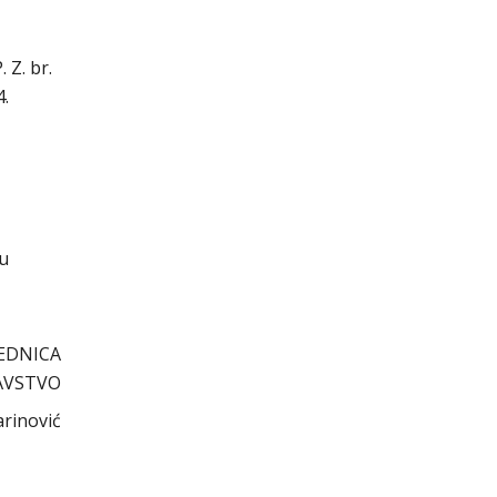
 Z. br.
4.
cu
EDNICA
AVSTVO
arinović