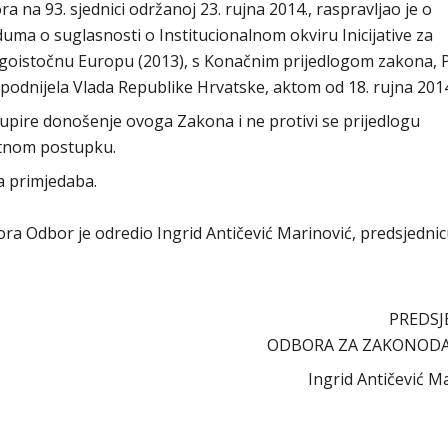
na 93. sjednici održanoj 23. rujna 2014., raspravljao je o
a o suglasnosti o Institucionalnom okviru Inicijative za
goistočnu Europu (2013), s Konačnim prijedlogom zakona, P.
 podnijela Vlada Republike Hrvatske, aktom od 18. rujna 201
pire donošenje ovoga Zakona i ne protivi se prijedlogu
itnom postupku.
a primjedaba.
abora Odbor je odredio Ingrid Antičević Marinović, predsjedni
PREDSJ
ODBORA ZA ZAKONOD
Ingrid Antičević M