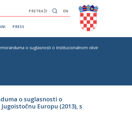
PRETRAŽI
EN
ANI
PRESS
oranduma o suglasnosti o Institucionalnom okviru Inicijative za spr
nduma o suglasnosti o
 Jugoistočnu Europu (2013), s