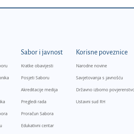
k
Sabor i javnost
Korisne poveznice
boru
Kratke obavijesti
Narodne novine
pnika
Posjeti Saboru
Savjetovanja s javnošću
Akreditacije medija
Državno izborno povjerenstv
ika
Pregledi rada
Ustavni sud RH
bora
Proračun Sabora
ru
Edukativni centar