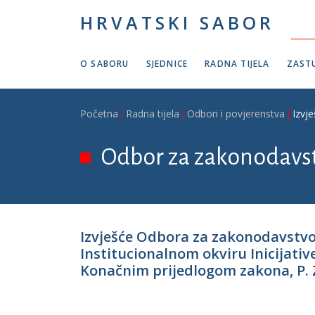
Skoči na glavni sadržaj
HRVATSKI SABOR
O SABORU
SJEDNICE
RADNA TIJELA
ZASTU
Breadcrumb
Početna
Radna tijela
Odbori i povjerenstva
Izvj
Odbor za zakonodavs
Izvješće Odbora za zakonodavstv
Institucionalnom okviru Inicijati
Konačnim prijedlogom zakona, P. Z