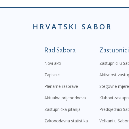
HRVATSKI SABOR
Podnožje prvi izborni
Rad Sabora
Zastupnici
Novi akti
Zastupnici u Sa
Zapisnici
Aktivnost zastu
Plenarne rasprave
Stegovne mjere
Aktualna prijepodneva
Klubovi zastupn
Zastupnička pitanja
Predsjednici Sa
Zakonodavna statistika
Velikani u Sabo