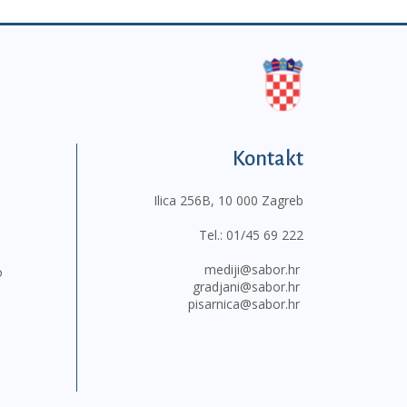
Kontakt
Ilica 256B, 10 000 Zagreb
Tel.:
01/45 69 222
mediji@sabor.hr
o
gradjani@sabor.hr
pisarnica@sabor.hr