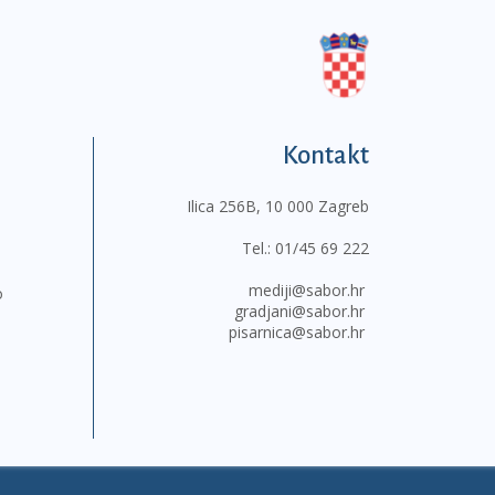
Kontakt
Ilica 256B, 10 000 Zagreb
Tel.:
01/45 69 222
mediji@sabor.hr
o
gradjani@sabor.hr
pisarnica@sabor.hr