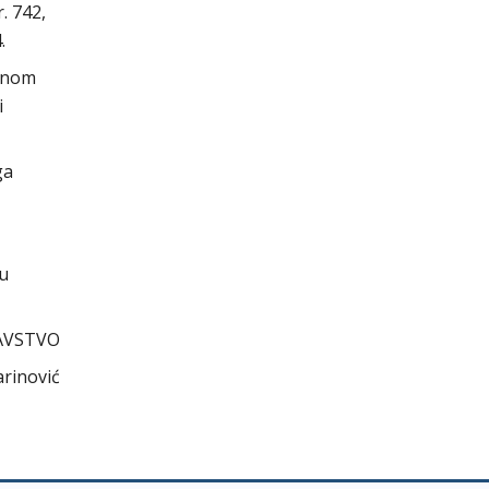
. 742,
.
avnom
i
ga
cu
AVSTVO
arinović