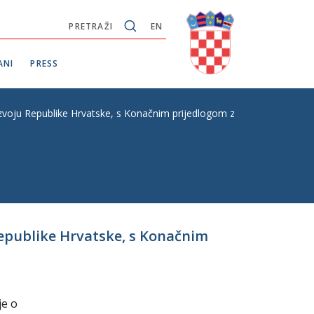
PRETRAŽI
EN
ANI
PRESS
oju Republike Hrvatske, s Konačnim prijedlogom zakona, P. Z. E. br.
epublike Hrvatske, s Konačnim
je o