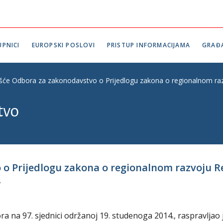
PNICI
EUROPSKI POSLOVI
PRISTUP INFORMACIJAMA
GRAĐ
ešće Odbora za zakonodavstvo o Prijedlogu zakona o regionalnom razv
tvo
 o Prijedlogu zakona o regionalnom razvoju R
2
 na 97. sjednici održanoj 19. studenoga 2014., raspravljao 