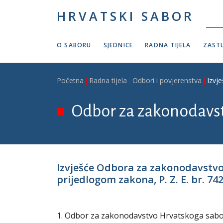
Skoči na glavni sadržaj
HRVATSKI SABOR
O SABORU
SJEDNICE
RADNA TIJELA
ZASTU
Breadcrumb
Početna
Radna tijela
Odbori i povjerenstva
Izvj
Odbor za zakonodavs
Izvješće Odbora za zakonodavstvo
prijedlogom zakona, P. Z. E. br. 74
1. Odbor za zakonodavstvo Hrvatskoga sabora