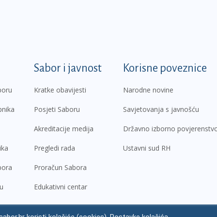
k
Sabor i javnost
Korisne poveznice
boru
Kratke obavijesti
Narodne novine
pnika
Posjeti Saboru
Savjetovanja s javnošću
Akreditacije medija
Državno izborno povjerenstv
ika
Pregledi rada
Ustavni sud RH
bora
Proračun Sabora
ru
Edukativni centar