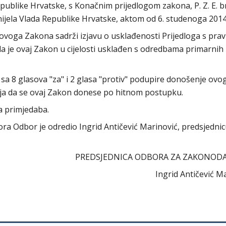
ublike Hrvatske, s Konačnim prijedlogom zakona, P. Z. E. br
ijela Vlada Republike Hrvatske, aktom od 6. studenoga 2014
 ovoga Zakona sadrži izjavu o usklađenosti Prijedloga s pr
da je ovaj Zakon u cijelosti usklađen s odredbama primarnih 
a 8 glasova "za" i 2 glasa "protiv" podupire donošenje ovo
elja da se ovaj Zakon donese po hitnom postupku.
a primjedaba.
abora Odbor je odredio Ingrid Antičević Marinović, predsjedni
PREDSJEDNICA ODBORA ZA ZAKONOD
Ingrid Antičević M