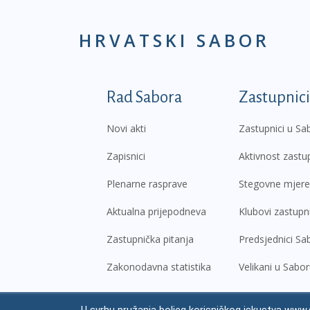
HRVATSKI SABOR
Podnožje prvi izborni
Rad Sabora
Zastupnici
Novi akti
Zastupnici u Sa
Zapisnici
Aktivnost zastu
Plenarne rasprave
Stegovne mjere
Aktualna prijepodneva
Klubovi zastupn
Zastupnička pitanja
Predsjednici Sa
Zakonodavna statistika
Velikani u Sabo