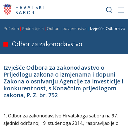
Skoči na glavni sadržaj
HRVATSKI
SABOR
Breadcrumb
Početna
Radna tijela
Odbori i povjerenstva
Izvješće Odbora za z
Odbor za zakonodavstvo
Izvješće Odbora za zakonodavstvo o
Prijedlogu zakona o izmjenama i dopuni
Zakona o osnivanju Agencije za investicije i
konkurentnost, s Konačnim prijedlogom
zakona, P. Z. br. 752
1. Odbor za zakonodavstvo Hrvatskoga sabora na 97.
sjednici održanoj 19. studenoga 2014., raspravljao je o