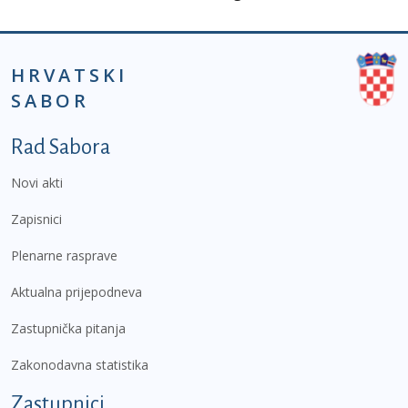
HRVATSKI
SABOR
Podnožje prvi izbornik
Rad Sabora
Novi akti
Zapisnici
Plenarne rasprave
Aktualna prijepodneva
Zastupnička pitanja
Zakonodavna statistika
Zastupnici