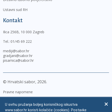
Ustavni sud RH
Kontakt
Ilica 256B, 10 000 Zagreb
Tel.:
01/45 69 222
mediji@sabor.hr
gradjani@sabor.hr
pisarnica@sabor.hr
© Hrvatski sabor,
2026
Pravne napomene
Izjava o pristupačnosti
U svrhu pružanja boljeg korisničkog iskustva
Zaštita osobnih podataka
www.sabor.hr koristi kolačiće (cookies). Postavke