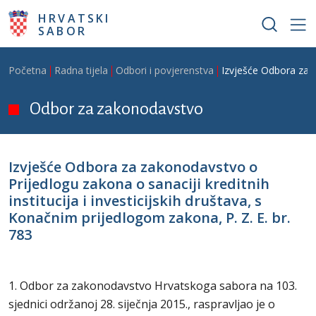
Skoči na glavni sadržaj
HRVATSKI
SABOR
Breadcrumb
Početna
Radna tijela
Odbori i povjerenstva
Izvješće Odbora za za
Odbor za zakonodavstvo
Izvješće Odbora za zakonodavstvo o
Prijedlogu zakona o sanaciji kreditnih
institucija i investicijskih društava, s
Konačnim prijedlogom zakona, P. Z. E. br.
783
1. Odbor za zakonodavstvo Hrvatskoga sabora na 103.
sjednici održanoj 28. siječnja 2015., raspravljao je o