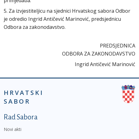
primjedaba.
5. Za izvjestiteljicu na sjednici Hrvatskog sabora Odbor
je odredio Ingrid Antičević Marinović, predsjednicu
Odbora za zakonodavstvo.
PREDSJEDNICA
ODBORA ZA ZAKONODAVSTVO
Ingrid Antičević Marinović
HRVATSKI
SABOR
Podnožje prvi izbornik
Rad Sabora
Novi akti