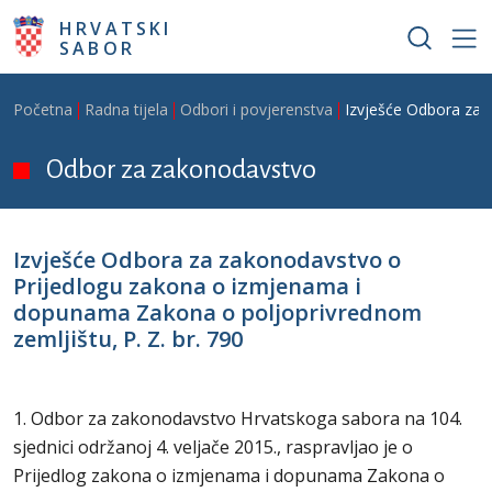
Skoči na glavni sadržaj
HRVATSKI
SABOR
Breadcrumb
Početna
Radna tijela
Odbori i povjerenstva
Izvješće Odbora za 
Odbor za zakonodavstvo
Izvješće Odbora za zakonodavstvo o
Prijedlogu zakona o izmjenama i
dopunama Zakona o poljoprivrednom
zemljištu, P. Z. br. 790
1. Odbor za zakonodavstvo Hrvatskoga sabora na 104.
sjednici održanoj 4. veljače 2015., raspravljao je o
Prijedlog zakona o izmjenama i dopunama Zakona o