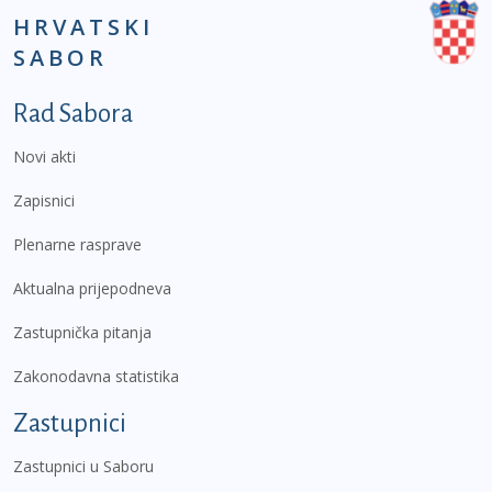
HRVATSKI
SABOR
Podnožje prvi izbornik
Rad Sabora
Novi akti
Zapisnici
Plenarne rasprave
Aktualna prijepodneva
Zastupnička pitanja
Zakonodavna statistika
Zastupnici
Zastupnici u Saboru