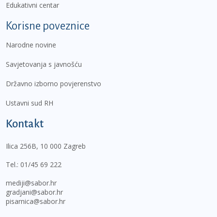
Edukativni centar
Korisne poveznice
Narodne novine
Savjetovanja s javnošću
Državno izborno povjerenstvo
Ustavni sud RH
Kontakt
Ilica 256B, 10 000 Zagreb
Tel.:
01/45 69 222
mediji@sabor.hr
gradjani@sabor.hr
pisarnica@sabor.hr