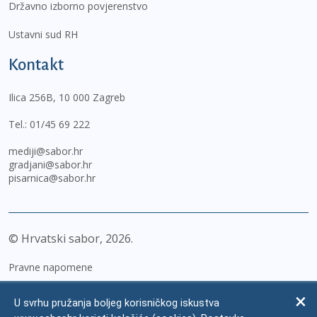
Državno izborno povjerenstvo
Ustavni sud RH
Kontakt
Ilica 256B, 10 000 Zagreb
Tel.:
01/45 69 222
mediji@sabor.hr
gradjani@sabor.hr
pisarnica@sabor.hr
© Hrvatski sabor,
2026
Pravne napomene
Izjava o pristupačnosti
U svrhu pružanja boljeg korisničkog iskustva
Zaštita osobnih podataka