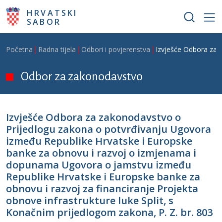
Skoči na glavni sadržaj
HRVATSKI
SABOR
Breadcrumb
Početna
Radna tijela
Odbori i povjerenstva
Izvješće Odbora za 
Odbor za zakonodavstvo
Izvješće Odbora za zakonodavstvo o
Prijedlogu zakona o potvrđivanju Ugovora
između Republike Hrvatske i Europske
banke za obnovu i razvoj o izmjenama i
dopunama Ugovora o jamstvu između
Republike Hrvatske i Europske banke za
obnovu i razvoj za financiranje Projekta
obnove infrastrukture luke Split, s
Konačnim prijedlogom zakona, P. Z. br. 803