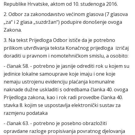
Republike Hrvatske, aktom od 10. studenoga 2016.
2. Odbor za zakonodavstvo većinom glasova (7 glasova
„za“ i 2 glasa „suzdržan“) podupire donošenje ovoga
Zakona.
3. Na tekst Prijedloga Odbor ističe da je potrebno
prilikom utvrđivanja teksta Konačnog prijedloga izričaj
doraditi u pravnom i nomotehničkom smislu, a osobito:
- članak 58. - potrebno je jasnije odrediti rok u kojem su
jedinice lokalne samouprave koje imaju i one koje
nemaju ustrojenu evidenciju plaćanja komunalne
naknade dužne uskladiti s odredbama članka 40. ovoga
Prijedloga zakona, kao i rok radi provedbe članka 40.
stavka 8. kojim se uspostavlja elektronički sustav za
razmjenu podataka
- članak 63. - potrebno je posebno obrazložiti
opravdane razloge propisivanja povratnog djelovanja