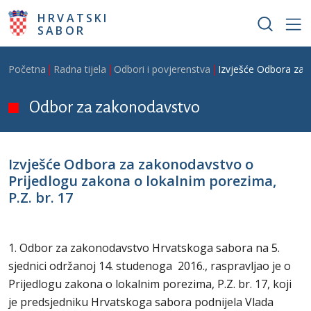
Skoči na glavni sadržaj
HRVATSKI
SABOR
Breadcrumb
Početna
Radna tijela
Odbori i povjerenstva
Izvješće Odbora za z
Odbor za zakonodavstvo
Izvješće Odbora za zakonodavstvo o
Prijedlogu zakona o lokalnim porezima,
P.Z. br. 17
1. Odbor za zakonodavstvo Hrvatskoga sabora na 5.
sjednici održanoj 14. studenoga 2016., raspravljao je o
Prijedlogu zakona o lokalnim porezima, P.Z. br. 17, koji
je predsjedniku Hrvatskoga sabora podnijela Vlada