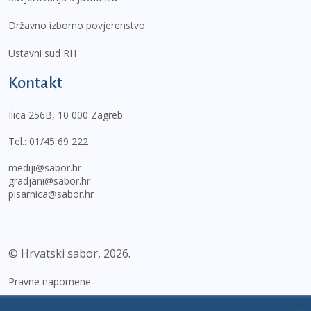
Državno izborno povjerenstvo
Ustavni sud RH
Kontakt
Ilica 256B, 10 000 Zagreb
Tel.:
01/45 69 222
mediji@sabor.hr
gradjani@sabor.hr
pisarnica@sabor.hr
© Hrvatski sabor,
2026
Pravne napomene
Izjava o pristupačnosti