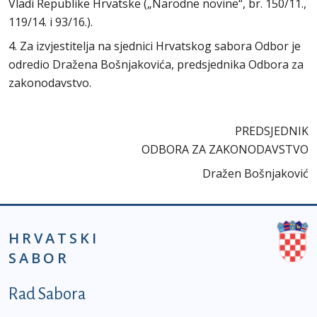
Vladi Republike Hrvatske („Narodne novine“, br. 150/11.,
119/14. i 93/16.).
4. Za izvjestitelja na sjednici Hrvatskog sabora Odbor je
odredio Dražena Bošnjakovića, predsjednika Odbora za
zakonodavstvo.
PREDSJEDNIK
ODBORA ZA ZAKONODAVSTVO
Dražen Bošnjaković
HRVATSKI
SABOR
Podnožje prvi izbornik
Rad Sabora