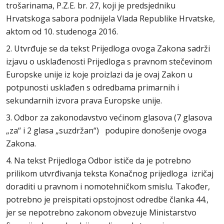
trošarinama, P.Z.E. br. 27, koji je predsjedniku
Hrvatskoga sabora podnijela Vlada Republike Hrvatske,
aktom od 10. studenoga 2016.
2. Utvrđuje se da tekst Prijedloga ovoga Zakona sadrži
izjavu o usklađenosti Prijedloga s pravnom stečevinom
Europske unije iz koje proizlazi da je ovaj Zakon u
potpunosti usklađen s odredbama primarnih i
sekundarnih izvora prava Europske unije.
3. Odbor za zakonodavstvo većinom glasova (7 glasova
„za“ i 2 glasa „suzdržan“) podupire donošenje ovoga
Zakona.
4. Na tekst Prijedloga Odbor ističe da je potrebno
prilikom utvrđivanja teksta Konačnog prijedloga izričaj
doraditi u pravnom i nomotehničkom smislu. Također,
potrebno je preispitati opstojnost odredbe članka 44.,
jer se nepotrebno zakonom obvezuje Ministarstvo