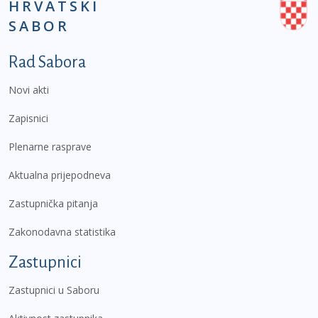
HRVATSKI
SABOR
Podnožje prvi izbornik
Rad Sabora
Novi akti
Zapisnici
Plenarne rasprave
Aktualna prijepodneva
Zastupnička pitanja
Zakonodavna statistika
Zastupnici
Zastupnici u Saboru