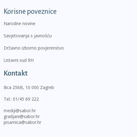
Korisne poveznice
Narodne novine
Savjetovanja s javnošću
Državno izborno povjerenstvo
Ustavni sud RH
Kontakt
Ilica 256B, 10 000 Zagreb
Tel.:
01/45 69 222
mediji@sabor.hr
gradjani@sabor.hr
pisarnica@sabor.hr