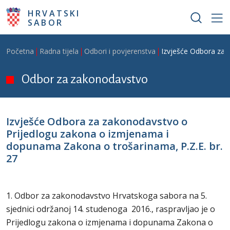
Skoči na glavni sadržaj
HRVATSKI
SABOR
Breadcrumb
Početna
Radna tijela
Odbori i povjerenstva
Izvješće Odbora za 
Odbor za zakonodavstvo
Izvješće Odbora za zakonodavstvo o
Prijedlogu zakona o izmjenama i
dopunama Zakona o trošarinama, P.Z.E. br.
27
1. Odbor za zakonodavstvo Hrvatskoga sabora na 5.
sjednici održanoj 14. studenoga 2016., raspravljao je o
Prijedlogu zakona o izmjenama i dopunama Zakona o