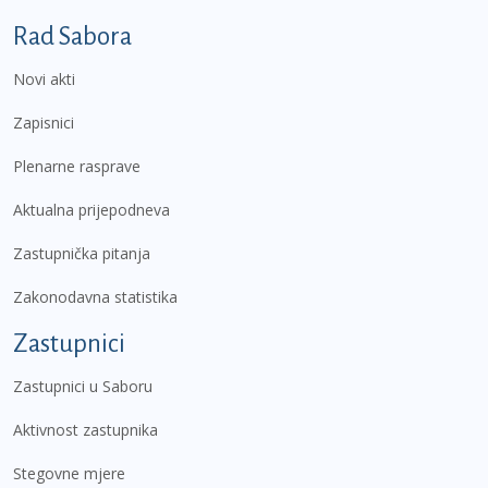
Podnožje prvi izbornik
Rad Sabora
Novi akti
Zapisnici
Plenarne rasprave
Aktualna prijepodneva
Zastupnička pitanja
Zakonodavna statistika
Zastupnici
Zastupnici u Saboru
Aktivnost zastupnika
Stegovne mjere