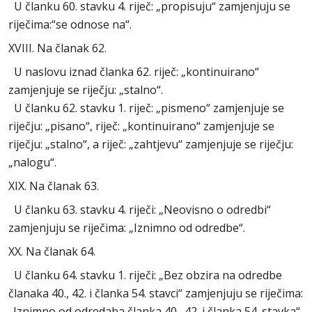
U članku 60. stavku 4. riječ: „propisuju“ zamjenjuju se
riječima:“se odnose na“.
XVIII. Na članak 62.
U naslovu iznad članka 62. riječ: „kontinuirano“
zamjenjuje se riječju: „stalno“.
U članku 62. stavku 1. riječ: „pismeno“ zamjenjuje se
riječju: „pisano“, riječ: „kontinuirano“ zamjenjuje se
riječju: „stalno“, a riječ: „zahtjevu“ zamjenjuje se riječju:
„nalogu“.
XIX. Na članak 63.
U članku 63. stavku 4. riječi: „Neovisno o odredbi“
zamjenjuju se riječima: „Iznimno od odredbe“.
XX. Na članak 64.
U članku 64. stavku 1. riječi: „Bez obzira na odredbe
članaka 40., 42. i članka 54. stavci“ zamjenjuju se riječima:
„Iznimno od odredaba članka 40., 42. i članka 54. stavka“.