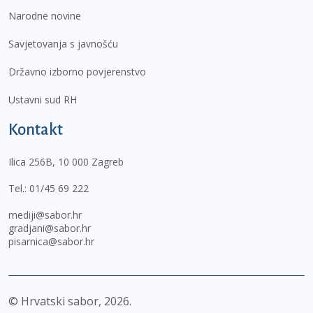
Narodne novine
Savjetovanja s javnošću
Državno izborno povjerenstvo
Ustavni sud RH
Kontakt
Ilica 256B, 10 000 Zagreb
Tel.:
01/45 69 222
mediji@sabor.hr
gradjani@sabor.hr
pisarnica@sabor.hr
© Hrvatski sabor,
2026