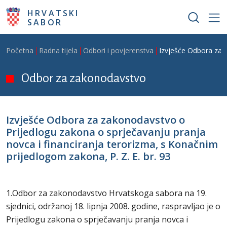
Skoči na glavni sadržaj
HRVATSKI
SABOR
Breadcrumb
Početna
Radna tijela
Odbori i povjerenstva
Izvješće Odbora za z
Odbor za zakonodavstvo
Izvješće Odbora za zakonodavstvo o
Prijedlogu zakona o sprječavanju pranja
novca i financiranja terorizma, s Konačnim
prijedlogom zakona, P. Z. E. br. 93
1.Odbor za zakonodavstvo Hrvatskoga sabora na 19.
sjednici, održanoj 18. lipnja 2008. godine, raspravljao je o
Prijedlogu zakona o sprječavanju pranja novca i