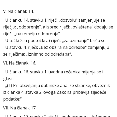
V. Na članak 14.
U članku 14. stavku 1. riječ: „dozvolu“ zamjenjuje se
riječju: „odobrenje“, a ispred riječi: „ovlaštena“ dodaju se
riječi: „na temelju odobrenja“.
U točki 2. u podtočki a) riječi: „za uzimanje“ brišu se.
U stavku 4. riječi: „Bez obzira na odredbe“ zamjenjuju
se riječima: „Iznimno od odredaba“.
VI. Na članak 16.
U članku 16. stavku 1. uvodna rečenica mijenja se i
glasi:
„(1) Pri obavljanju dubinske analize stranke, obveznik
iz članka 4. stavka 2. ovoga Zakona pribavlja sljedeće
podatke:“.
VII. Na članak 17.
U članku 17. stavku 2. riječi: „podnesenoga službenog,