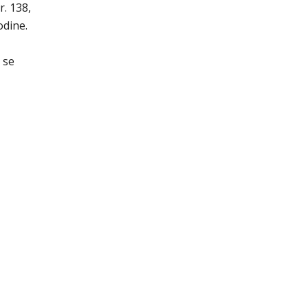
. 138,
odine.
 se