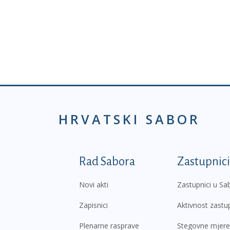
HRVATSKI SABOR
Podnožje prvi izborni
Rad Sabora
Zastupnici
Novi akti
Zastupnici u Sa
Zapisnici
Aktivnost zastu
Plenarne rasprave
Stegovne mjere