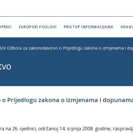
PNICI
EUROPSKI POSLOVI
PRISTUP INFORMACIJAMA
GRAĐ
ešće Odbora za zakonodavstvo o Prijedlogu zakona o izmjenama i do
tvo
o o Prijedlogu zakona o izmjenama i dopunam
a 26. sjednici, održanoj 14. srpnja 2008. godine, raspravlj