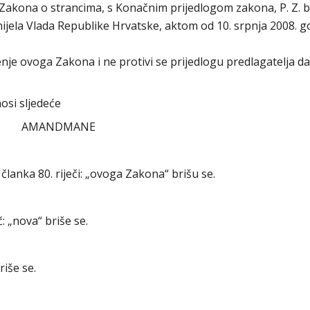
akona o strancima, s Konačnim prijedlogom zakona, P. Z. br
ijela Vlada Republike Hrvatske, aktom od 10. srpnja 2008. g
e ovoga Zakona i ne protivi se prijedlogu predlagatelja da
osi sljedeće
AMANDMANE
članka 80. riječi: „ovoga Zakona“ brišu se.
: „nova“ briše se.
riše se.