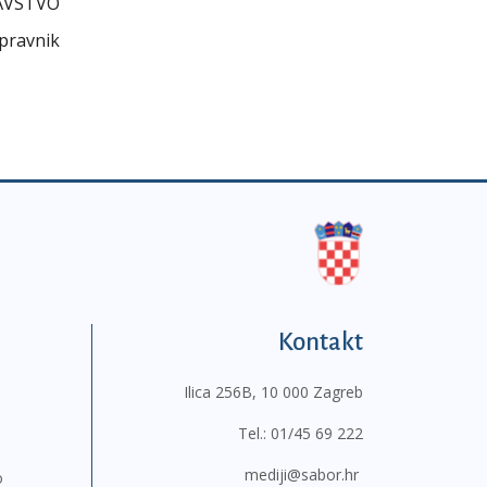
AVSTVO
.pravnik
Kontakt
Ilica 256B, 10 000 Zagreb
Tel.:
01/45 69 222
mediji@sabor.hr
o