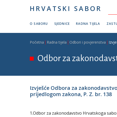
Skoči na glavni sadržaj
HRVATSKI SABOR
O SABORU
SJEDNICE
RADNA TIJELA
ZASTU
Breadcrumb
Početna
Radna tijela
Odbori i povjerenstva
Izvj
Odbor za zakonodavs
Izvješće Odbora za zakonodavstv
prijedlogom zakona, P. Z. br. 138
1.Odbor za zakonodavstvo Hrvatskoga sabora n