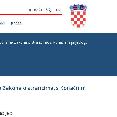
PRETRAŽI
EN
ANI
PRESS
punama Zakona o strancima, s Konačnim prijedlogom zakona, P. Z. b
a Zakona o strancima, s Konačnim
ao je o