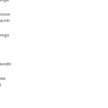
evinom
darnih
ovoga
avoditi
sobe
)