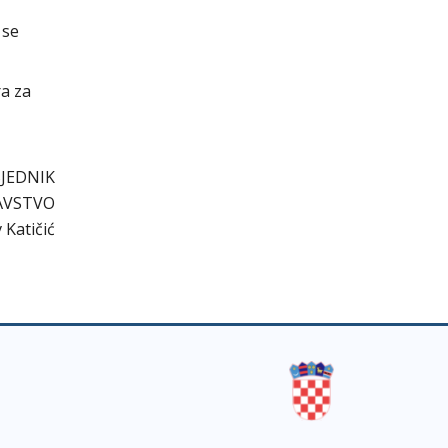
 se
ra za
JEDNIK
AVSTVO
 Katičić