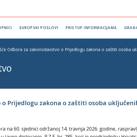
PNICI
EUROPSKI POSLOVI
PRISTUP INFORMACIJAMA
GRAĐ
ešće Odbora za zakonodavstvo o Prijedlogu zakona o zaštiti osoba uklj
tvo
 Prijedlogu zakona o zaštiti osoba uključenih 
na 60. sjednici održanoj 14. travnja 2026. godine, raspravl
u javno djelovanje, P.Z.E. br. 285, koji je predsjedniku Hrvat