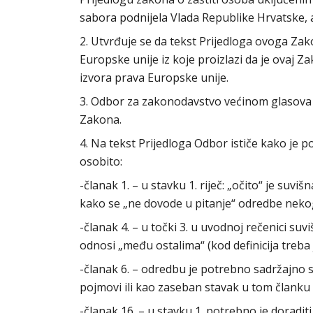
sabora podnijela Vlada Republike Hrvatske, a
2. Utvrđuje se da tekst Prijedloga ovoga Za
Europske unije iz koje proizlazi da je ovaj
izvora prava Europske unije.
3. Odbor za zakonodavstvo većinom glasova 
Zakona.
4. Na tekst Prijedloga Odbor ističe kako je 
osobito:
-članak 1. – u stavku 1. riječ: „očito“ je suvi
kako se „ne dovode u pitanje“ odredbe nek
-članak 4. – u točki 3. u uvodnoj rečenici suvi
odnosi „među ostalima“ (kod definicija treb
-članak 6. – odredbu je potrebno sadržajno s
pojmovi ili kao zaseban stavak u tom članku
-članak 16. – u stavku 1. potrebno je doradit