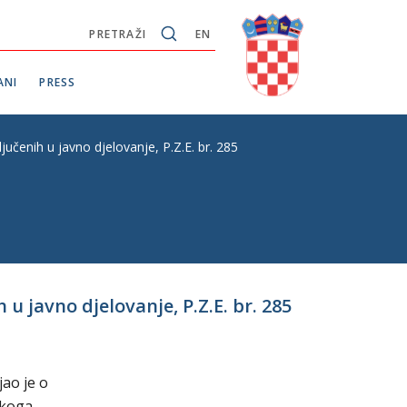
PRETRAŽI
EN
ANI
PRESS
učenih u javno djelovanje, P.Z.E. br. 285
u javno djelovanje, P.Z.E. br. 285
jao je o
skoga