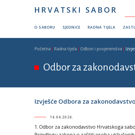
Skoči na glavni sadržaj
HRVATSKI SABOR
O SABORU
SJEDNICE
RADNA TIJELA
ZASTU
Breadcrumb
Početna
Radna tijela
Odbori i povjerenstva
Izvj
Odbor za zakonodavs
Izvješće Odbora za zakonodavstvo o
14.04.2026.
1. Odbor za zakonodavstvo Hrvatskoga sabora 
Prijedlogu zakona o zaštiti osoba uključenih 