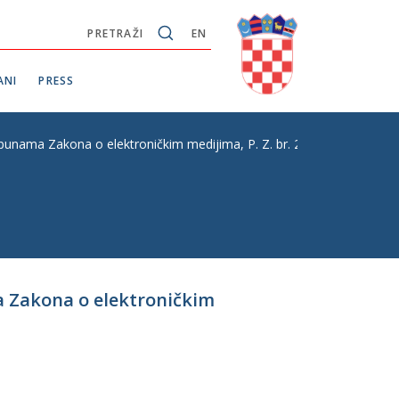
PRETRAŽI
EN
ANI
PRESS
unama Zakona o elektroničkim medijima, P. Z. br. 238
a Zakona o elektroničkim