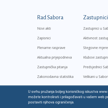
Podnožje prvi izborni
Rad Sabora
Zastupnici
Novi akti
Zastupnici u Sa
Zapisnici
Aktivnost zastu
Plenarne rasprave
Stegovne mjere
Aktualna prijepodneva
Klubovi zastupn
Zastupnička pitanja
Predsjednici Sa
Zakonodavna statistika
Velikani u Sabo
U svrhu pružanja boljeg korisničkog iskustva www.s
© Hrvatski sabor,
2026
možete kontrolirati i prilagođavati u vašem web p
Prav
postaviti njihova ograničenja.