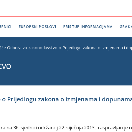
PNICI
EUROPSKI POSLOVI
PRISTUP INFORMACIJAMA
GRAĐ
ešće Odbora za zakonodavstvo o Prijedlogu zakona o izmjenama i dop
tvo
o o Prijedlogu zakona o izmjenama i dopunam
na 36. sjednici održanoj 22. siječnja 2013., raspravljao je o