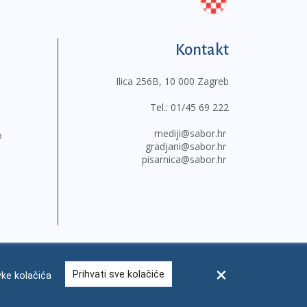
Kontakt
Ilica 256B, 10 000 Zagreb
Tel.:
01/45 69 222
mediji@sabor.hr
o
gradjani@sabor.hr
pisarnica@sabor.hr
Prihvati sve kolačiće
ke kolačića
sum
Česta pitanja
Kontakti
Mapa weba