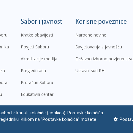
k
Sabor i javnost
Korisne poveznice
boru
Kratke obavijesti
Narodne novine
pnika
Posjeti Saboru
Savjetovanja s javnošću
Akreditacije medija
Državno izborno povjerenstv
ika
Pregledi rada
Ustavni sud RH
bora
Proračun Sabora
ru
Edukativni centar
abor.hr koristi kolačiće (cookies). Postavke kolačića
regledniku. Klikom na "Postavke kolačića" možete
Postav
ne napomene
Izjava o pristupačnosti
Zaštita osobnih podataka
Impres