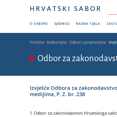
Skoči na glavni sadržaj
HRVATSKI SABOR
O SABORU
SJEDNICE
RADNA TIJELA
ZASTU
Breadcrumb
Početna
Radna tijela
Odbori i povjerenstva
Izvj
Odbor za zakonodavs
Izvješće Odbora za zakonodavstv
medijima, P. Z. br. 238
1. Odbor za zakonodavstvo Hrvatskoga sabora 