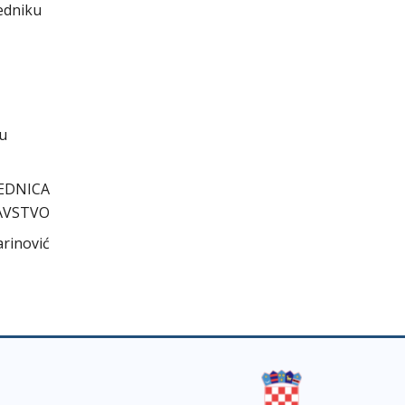
jedniku
cu
EDNICA
AVSTVO
arinović