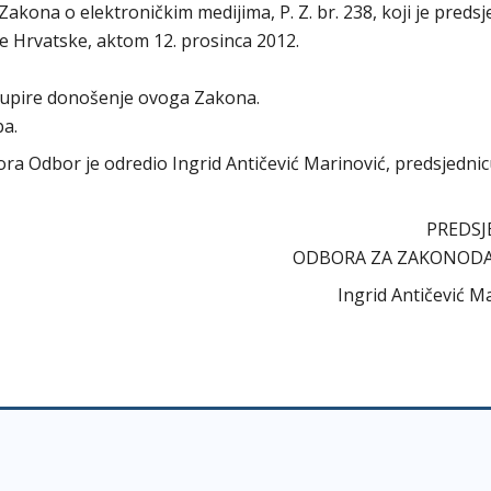
kona o elektroničkim medijima, P. Z. br. 238, koji je preds
e Hrvatske, aktom 12. prosinca 2012.
dupire donošenje ovoga Zakona.
ba.
abora Odbor je odredio Ingrid Antičević Marinović, predsjedni
PREDSJ
ODBORA ZA ZAKONOD
Ingrid Antičević M