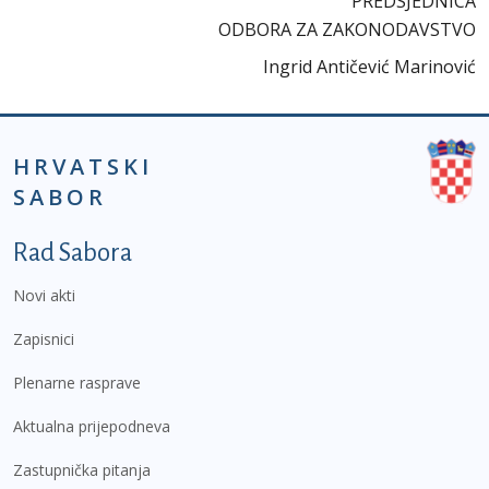
PREDSJEDNICA
ODBORA ZA ZAKONODAVSTVO
Ingrid Antičević Marinović
HRVATSKI
SABOR
Podnožje prvi izbornik
Rad Sabora
Novi akti
Zapisnici
Plenarne rasprave
Aktualna prijepodneva
Zastupnička pitanja