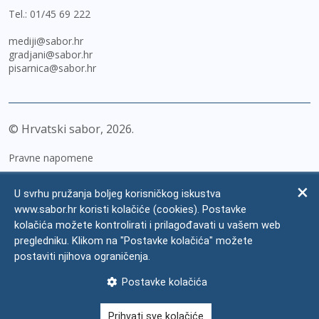
Tel.:
01/45 69 222
mediji@sabor.hr
gradjani@sabor.hr
pisarnica@sabor.hr
© Hrvatski sabor,
2026
Pravne napomene
Izjava o pristupačnosti
U svrhu pružanja boljeg korisničkog iskustva
Zaštita osobnih podataka
www.sabor.hr koristi kolačiće (cookies). Postavke
kolačića možete kontrolirati i prilagođavati u vašem web
Impressum
pregledniku. Klikom na "Postavke kolačića" možete
Česta pitanja
postaviti njihova ograničenja.
Kontakti
Postavke kolačića
Mapa weba
Prihvati sve kolačiće