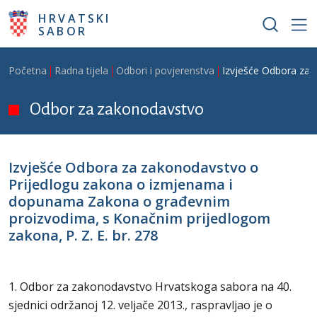
Skoči na glavni sadržaj
HRVATSKI
SABOR
Breadcrumb
Početna
Radna tijela
Odbori i povjerenstva
Izvješće Odbora za 
Odbor za zakonodavstvo
Izvješće Odbora za zakonodavstvo o
Prijedlogu zakona o izmjenama i
dopunama Zakona o građevnim
proizvodima, s Konačnim prijedlogom
zakona, P. Z. E. br. 278
1. Odbor za zakonodavstvo Hrvatskoga sabora na 40.
sjednici održanoj 12. veljače 2013., raspravljao je o