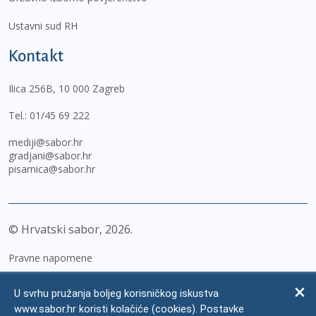
Ustavni sud RH
Kontakt
Ilica 256B, 10 000 Zagreb
Tel.:
01/45 69 222
mediji@sabor.hr
gradjani@sabor.hr
pisarnica@sabor.hr
© Hrvatski sabor,
2026
Pravne napomene
Izjava o pristupačnosti
U svrhu pružanja boljeg korisničkog iskustva
Zaštita osobnih podataka
www.sabor.hr koristi kolačiće (cookies). Postavke