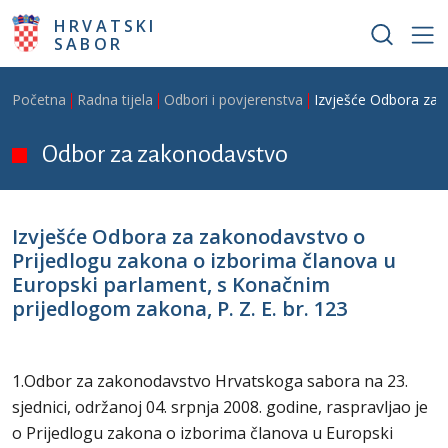
Skoči na glavni sadržaj
HRVATSKI
SABOR
Breadcrumb
Početna
Radna tijela
Odbori i povjerenstva
Izvješće Odbora za z
Odbor za zakonodavstvo
Izvješće Odbora za zakonodavstvo o
Prijedlogu zakona o izborima članova u
Europski parlament, s Konačnim
prijedlogom zakona, P. Z. E. br. 123
1.Odbor za zakonodavstvo Hrvatskoga sabora na 23.
sjednici, održanoj 04. srpnja 2008. godine, raspravljao je
o Prijedlogu zakona o izborima članova u Europski