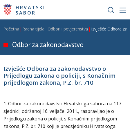
Skoči na glavni sadržaj
HRVATSKI
SABOR
Breadcrumb
Početna
Radna tijela
Odbori i povjerenstva
Izvješće Odbora za z
Odbor za zakonodavstvo
Izvješće Odbora za zakonodavstvo o
Prijedlogu zakona o policiji, s Konačnim
prijedlogom zakona, P.Z. br. 710
1. Odbor za zakonodavstvo Hrvatskoga sabora na 117.
sjednici, održanoj 16. veljače 2011., raspravljao je o
Prijedlogu zakona o policiji, s Konačnim prijedlogom
zakona, P.Z. br. 710 koji je predsjedniku Hrvatskoga