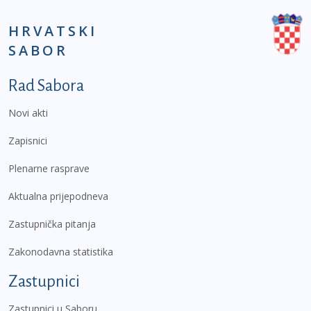
HRVATSKI
SABOR
Podnožje prvi izbornik
Rad Sabora
Novi akti
Zapisnici
Plenarne rasprave
Aktualna prijepodneva
Zastupnička pitanja
Zakonodavna statistika
Zastupnici
Zastupnici u Saboru