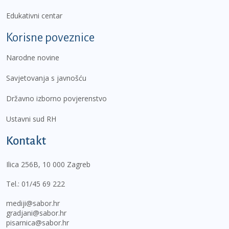
Edukativni centar
Korisne poveznice
Narodne novine
Savjetovanja s javnošću
Državno izborno povjerenstvo
Ustavni sud RH
Kontakt
Ilica 256B, 10 000 Zagreb
Tel.:
01/45 69 222
mediji@sabor.hr
gradjani@sabor.hr
pisarnica@sabor.hr