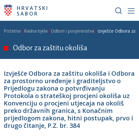
Skoči na glavni sadržaj
HRVATSKI
SABOR
Breadcrumb
Početna
Radna tijela
Odbori i povjerenstva
Izvješće Odbora za z
Odbor za zaštitu okoliša
Izvješće Odbora za zaštitu okoliša i Odbora
za prostorno uređenje i graditeljstvo o
Prijedlogu zakona o potvrđivanju
Protokola o strateškoj procjeni okoliša uz
Konvenciju o procjeni utjecaja na okoliš
preko državnih granica, s Konačnim
prijedlogom zakona, hitni postupak, prvo i
drugo čitanje, P.Z. br. 384