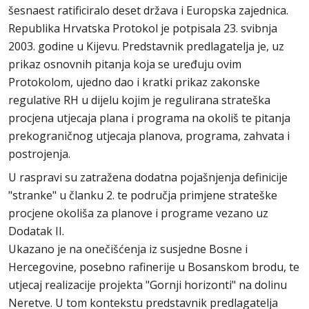
šesnaest ratificiralo deset država i Europska zajednica.
Republika Hrvatska Protokol je potpisala 23. svibnja
2003. godine u Kijevu. Predstavnik predlagatelja je, uz
prikaz osnovnih pitanja koja se uređuju ovim
Protokolom, ujedno dao i kratki prikaz zakonske
regulative RH u dijelu kojim je regulirana strateška
procjena utjecaja plana i programa na okoliš te pitanja
prekograničnog utjecaja planova, programa, zahvata i
postrojenja.
U raspravi su zatražena dodatna pojašnjenja definicije
"stranke" u članku 2. te područja primjene strateške
procjene okoliša za planove i programe vezano uz
Dodatak II.
Ukazano je na onečišćenja iz susjedne Bosne i
Hercegovine, posebno rafinerije u Bosanskom brodu, te
utjecaj realizacije projekta "Gornji horizonti" na dolinu
Neretve. U tom kontekstu predstavnik predlagatelja