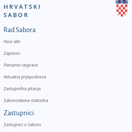
HRVATSKI
SABOR
Podnožje prvi izbornik
Rad Sabora
Novi akti
Zapisnici
Plenarne rasprave
Aktualna prijepodneva
Zastupnička pitanja
Zakonodavna statistika
Zastupnici
Zastupnici u Saboru