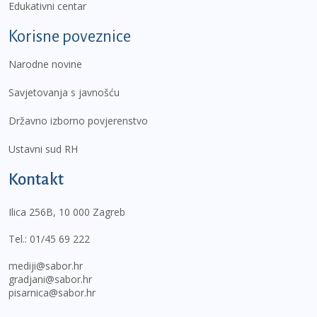
Edukativni centar
Korisne poveznice
Narodne novine
Savjetovanja s javnošću
Državno izborno povjerenstvo
Ustavni sud RH
Kontakt
Ilica 256B, 10 000 Zagreb
Tel.:
01/45 69 222
mediji@sabor.hr
gradjani@sabor.hr
pisarnica@sabor.hr