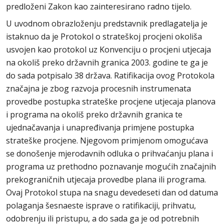
predloženi Zakon kao zainteresirano radno tijelo.
U uvodnom obrazloženju predstavnik predlagatelja je
istaknuo da je Protokol o strateškoj procjeni okoliša
usvojen kao protokol uz Konvenciju o procjeni utjecaja
na okoliš preko državnih granica 2003. godine te ga je
do sada potpisalo 38 država. Ratifikacija ovog Protokola
značajna je zbog razvoja procesnih instrumenata
provedbe postupka strateške procjene utjecaja planova
i programa na okoliš preko državnih granica te
ujednačavanja i unapređivanja primjene postupka
strateške procjene. Njegovom primjenom omogućava
se donošenje mjerodavnih odluka o prihvaćanju plana i
programa uz prethodno poznavanje mogućih značajnih
prekograničnih utjecaja provedbe plana ili programa.
Ovaj Protokol stupa na snagu devedeseti dan od datuma
polaganja šesnaeste isprave o ratifikaciji, prihvatu,
odobrenju ili pristupu, a do sada ga je od potrebnih