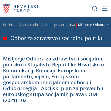
Skoči na glavni sadržaj
HRVATSKI
SABOR
Breadcrumb
Početna
Radna tijela
Odbori i povjerenstva
Mišljenje Odbora za 
Odbor za zdravstvo i socijalnu politiku
Mišljenje Odbora za zdravstvo i socijalnu
politiku o Stajalištu Republike Hrvatske o
Komunikaciji Komisije Europskom
parlamentu, Vijeću, Europskom
gospodarskom i socijalnom odboru i
Odboru regija - Akcijski plan za provedbu
europskog stupa socijalnih prava COM
(2021) 102