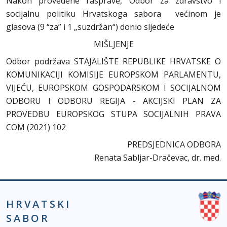
Nakon provedene rasprave, Odbor za zdravstvo i
socijalnu politiku Hrvatskoga sabora većinom je
glasova (9 “za” i 1 „suzdržan“) donio sljedeće
MIŠLJENJE
Odbor podržava STAJALIŠTE REPUBLIKE HRVATSKE O
KOMUNIKACIJI KOMISIJE EUROPSKOM PARLAMENTU,
VIJEĆU, EUROPSKOM GOSPODARSKOM I SOCIJALNOM
ODBORU I ODBORU REGIJA - AKCIJSKI PLAN ZA
PROVEDBU EUROPSKOG STUPA SOCIJALNIH PRAVA
COM (2021) 102
PREDSJEDNICA ODBORA
Renata Sabljar-Dračevac, dr. med.
HRVATSKI
SABOR