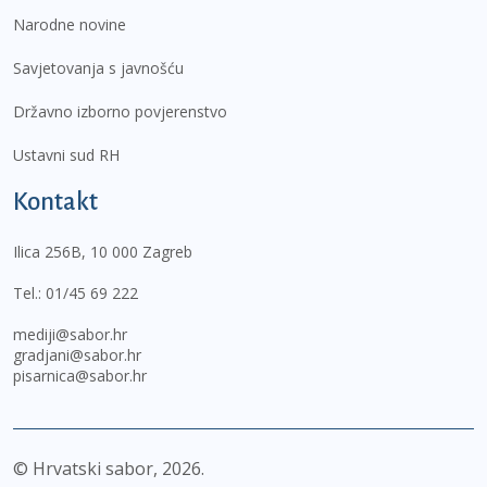
Narodne novine
Savjetovanja s javnošću
Državno izborno povjerenstvo
Ustavni sud RH
Kontakt
Ilica 256B, 10 000 Zagreb
Tel.:
01/45 69 222
mediji@sabor.hr
gradjani@sabor.hr
pisarnica@sabor.hr
© Hrvatski sabor,
2026