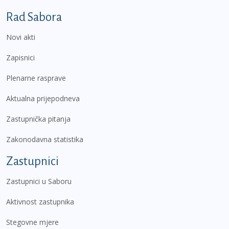
Podnožje prvi izbornik
Rad Sabora
Novi akti
Zapisnici
Plenarne rasprave
Aktualna prijepodneva
Zastupnička pitanja
Zakonodavna statistika
Zastupnici
Zastupnici u Saboru
Aktivnost zastupnika
Stegovne mjere